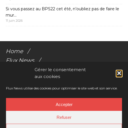
Si vous passez au BPS22 cet été, n’oubliez pas de faire le
mur…
11 juin 2026
Home
Flux News
Galerie Flux
Gérer le consentement
aux cookies
Audio
Videos
Flux News utilise des cookies pour optimiser le site web et son service.
Résonances Corporelles
Accepter
Contact
Refuser