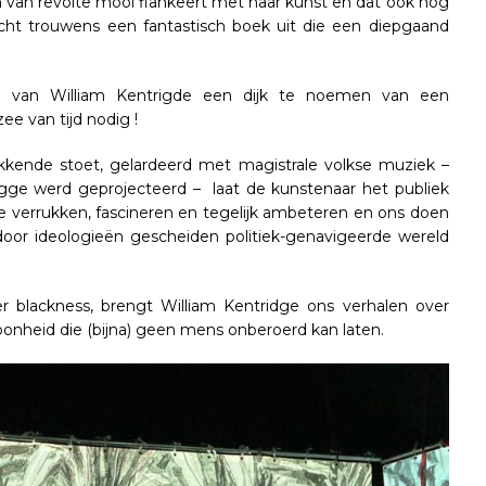
n van revolte mooi flankeert met haar kunst en dat ook nog
cht trouwens een fantastisch boek uit die een diepgaand
us” van William Kentrigde een dijk te noemen van een
ee van tijd nodig !
ekkende stoet, gelardeerd met magistrale volkse muziek –
rugge werd geprojecteerd – laat de kunstenaar het publiek
die verrukken, fascineren en tegelijk ambeteren en ons doen
oor ideologieën gescheiden politiek-genavigeerde wereld
r blackness, brengt William Kentridge ons verhalen over
hoonheid die (bijna) geen mens onberoerd kan laten.