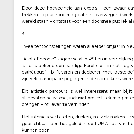
Door deze hoeveelheid aan expo’s – een zwaar aan
trekken – op uitzondering dat het overwegend werk 
wereld staan – ontstaat voor een doorsnee publiek al sn
3.
Twee tentoonstellingen waren al eerder dit jaar in New
“A lot of people” zagen we al in PS1 en in vergelijki
is zoals bekend een handige kerel die – in het zog v
esthétique” – blijft varen en dobberen met ‘gestolde’ 
zijn vele participatie-pogingen in de ruime kunstwerel
Dit artistiek parcours is wel interessant maar bli
stilgevallen activisme, inclusief protest-tekeningen 
brengen – of liever ‘te verbinden.
Het interactieve bij eten, drinken, muziek-maken … wa
gebracht … alleen het geluid in de LUMA-zaal van h
kunnen doen.