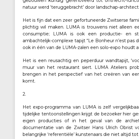
gebouwen kundig gerenoveerd tot onthecht-functi
natuur werd ‘teruggebracht’ door landschap-architec
Het is fijn dat een zeer gefortuneerde Zwitserse famil
plichtig wil maken. LUMA is trouwens niet alleen e
consumptie; LUMA is ook een productie- en st
ambachtelijk-complexe tapijt “Le Bonheur n’est pas drô
ook in één van de LUMA-zalen een solo-expo houdt a
Het is een reusachtig en peperduur wandtapijt, ‘vo
muur van het restaurant siert. LUMA Ateliers probe
brengen in het perspectief van het creëren van een b
komt.
2.
Het expo-programma van LUMA is zelf vergelijkbaar
tijdelijke tentoonstellingen krijgt de bezoeker hier g
eigen producties of in het geval van de archie
documentatie van de Zwitser Hans Ulrich Obrist v
belangrijke ‘referentiële’ kunstenaars die niet altij