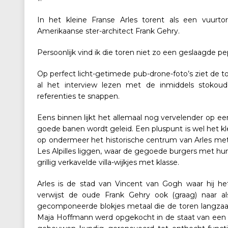
In het kleine Franse Arles torent als een vuurto
Amerikaanse ster-architect Frank Gehry.
Persoonlijk vind ik die toren niet zo een geslaagde p
Op perfect licht-getimede pub-drone-foto’s ziet de tor
al het interview lezen met de inmiddels stokou
referenties te snappen.
Eens binnen lijkt het allemaal nog vervelender op een
goede banen wordt geleid. Een pluspunt is wel het k
op ondermeer het historische centrum van Arles met d
Les Alpilles liggen, waar de gegoede burgers met hu
grillig verkavelde villa-wijkjes met klasse.
Arles is de stad van Vincent van Gogh waar hij he
verwijst de oude Frank Gehry ook (graag) naar als 
gecomponeerde blokjes metaal die de toren langzaam
Maja Hoffmann werd opgekocht in de staat van een 