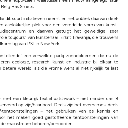
onele expo-zalen waartussen een nieuw aangelegd stuk
t Belg Bas Smets.
ie dit soort initiatieven neemt en het publiek daarvan deel-
en aanlokkelijke plek voor een veredelde vorm van kunst-
udiecentrum en daarvan getuigt het geweldige, zeer
le toujours” van kunstenaar Rirkrit Tiravanija, die trouwens
fkomstig van PS1 in New York.
orstellende’ een verwelkte partij zonnebloemen die nu de
ren ecologie, research, kunst en industrie bij elkaar te
etere wereld, als die vrome wens al niet rijkelijk te laat
 met een kleurrijk textiel patchwork – niet minder dan 8
eserveerd op zijn/haar bord. Deels zijn het overnames, deels
f-tentoonstellingen – het gebruiken van de kennis en
oor het maken goed gestoffeerde tentoonstellingen van
d tot de mainstream behoren/behoorden.