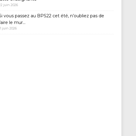
22 juin 2026
Si vous passez au BPS22 cet été, n’oubliez pas de
faire le mur…
11 juin 2026