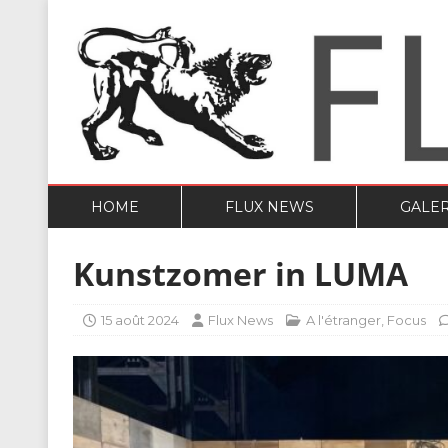
HOME
FLUX NEWS
GALER
Kunstzomer in LUMA
15 août 2024
Flux News
A l'étranger
,
Focus