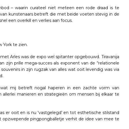
bod – waarin curateel niet meteen een rode draad is te
van kunstenaars betreft die met beide voeten stevig in de
el een overkill en verlies aan focus.
 York te zien.
ng met Arles was de expo wel spitanter opgebouwd. Tiravanija
an zijn prille mega-succes als exponent van de “relationele
souvenirs in zijn rugzak van alles wat ooit levendig was via
d.
jft wat mij betreft nogal haperen in een zachte vorm van
en allerlei manieren en strategieën om mensen bij elkaar te
s er ooit en is nu ‘vastgelegd’ en tot esthetische stilstand
et opzwepende pingpongballetje verhit de idee van mee te