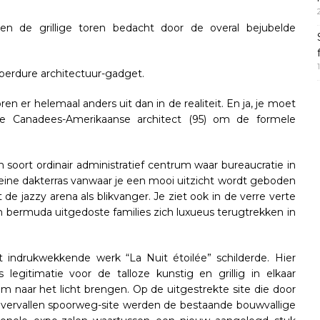
ren de grillige toren bedacht door de overal bejubelde
eperdure architectuur-gadget.
en er helemaal anders uit dan in de realiteit. En ja, je moet
de Canadees-Amerikaanse architect (95) om de formele
 soort ordinair administratief centrum waar bureaucratie in
leine dakterras vanwaar je een mooi uitzicht wordt geboden
e jazzy arena als blikvanger. Je ziet ook in de verre verte
n bermuda uitgedoste families zich luxueus terugtrekken in
t indrukwekkende werk “La Nuit étoilée” schilderde. Hier
legitimatie voor de talloze kunstig en grillig in elkaar
 naar het licht brengen. Op de uitgestrekte site die door
vervallen spoorweg-site werden de bestaande bouwvallige