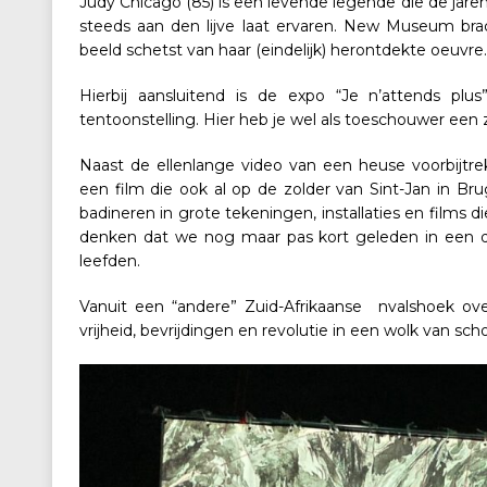
Judy Chicago (85) is een levende legende die de jare
steeds aan den lijve laat ervaren. New Museum bra
beeld schetst van haar (eindelijk) herontdekte oeuvre.
Hierbij aansluitend is de expo “Je n’attends pl
tentoonstelling. Hier heb je wel als toeschouwer een z
Naast de ellenlange video van een heuse voorbijtr
een film die ook al op de zolder van Sint-Jan in B
badineren in grote tekeningen, installaties en films 
denken dat we nog maar pas kort geleden in een d
leefden.
Vanuit een “andere” Zuid-Afrikaanse nvalshoek ove
vrijheid, bevrijdingen en revolutie in een wolk van sc