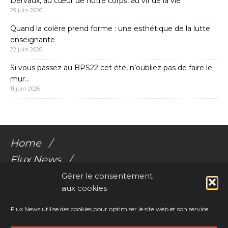
Dervaux, au cœur de notre corps, au vif de la vie
29 juin 2026
Quand la colère prend forme : une esthétique de la lutte
enseignante
22 juin 2026
Si vous passez au BPS22 cet été, n’oubliez pas de faire le
mur…
11 juin 2026
Home
Flux News
Galerie Flux
Gérer le consentement
aux cookies
Audio
Videos
Flux News utilise des cookies pour optimiser le site web et son service.
Résonances Corporelles