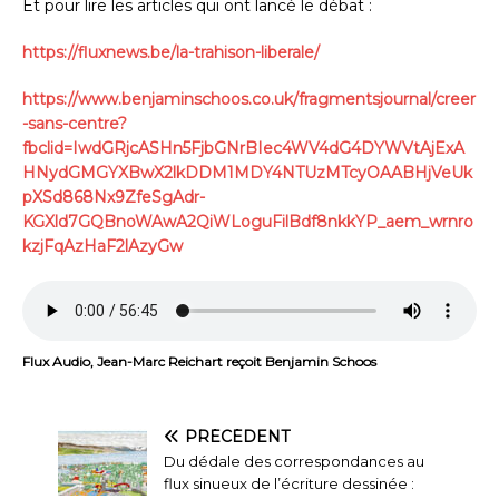
Et pour lire les articles qui ont lancé le débat :
https://fluxnews.be/la-trahison-liberale/
https://www.benjaminschoos.co.uk/fragmentsjournal/creer
-sans-centre?
fbclid=IwdGRjcASHn5FjbGNrBIec4WV4dG4DYWVtAjExA
HNydGMGYXBwX2lkDDM1MDY4NTUzMTcyOAABHjVeUk
pXSd868Nx9ZfeSgAdr-
KGXld7GQBnoWAwA2QiWLoguFilBdf8nkkYP_aem_wrnro
kzjFqAzHaF2lAzyGw
Flux Audio, Jean-Marc Reichart reçoit Benjamin Schoos
PRÉCÉDENT
Du dédale des correspondances au
flux sinueux de l’écriture dessinée :