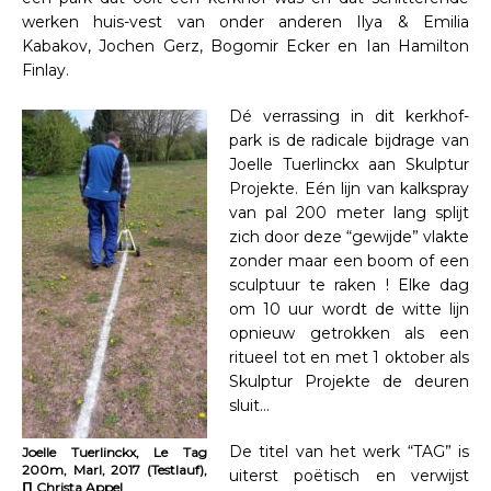
werken huis-vest van onder anderen Ilya & Emilia
Kabakov, Jochen Gerz, Bogomir Ecker en Ian Hamilton
Finlay.
Dé verrassing in dit kerkhof-
park is de radicale bijdrage van
Joelle Tuerlinckx aan Skulptur
Projekte. Eén lijn van kalkspray
van pal 200 meter lang splijt
zich door deze “gewijde” vlakte
zonder maar een boom of een
sculptuur te raken ! Elke dag
om 10 uur wordt de witte lijn
opnieuw getrokken als een
ritueel tot en met 1 oktober als
Skulptur Projekte de deuren
sluit…
De titel van het werk “TAG” is
Joelle Tuerlinckx, Le Tag
200m, Marl, 2017 (Testlauf),
uiterst poëtisch en verwijst
∏ Christa Appel