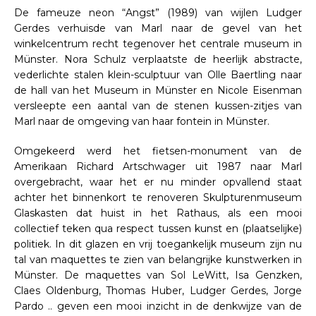
De fameuze neon “Angst” (1989) van wijlen Ludger
Gerdes verhuisde van Marl naar de gevel van het
winkelcentrum recht tegenover het centrale museum in
Münster. Nora Schulz verplaatste de heerlijk abstracte,
vederlichte stalen klein-sculptuur van Olle Baertling naar
de hall van het Museum in Münster en Nicole Eisenman
versleepte een aantal van de stenen kussen-zitjes van
Marl naar de omgeving van haar fontein in Münster.
Omgekeerd werd het fietsen-monument van de
Amerikaan Richard Artschwager uit 1987 naar Marl
overgebracht, waar het er nu minder opvallend staat
achter het binnenkort te renoveren Skulpturenmuseum
Glaskasten dat huist in het Rathaus, als een mooi
collectief teken qua respect tussen kunst en (plaatselijke)
politiek. In dit glazen en vrij toegankelijk museum zijn nu
tal van maquettes te zien van belangrijke kunstwerken in
Münster. De maquettes van Sol LeWitt, Isa Genzken,
Claes Oldenburg, Thomas Huber, Ludger Gerdes, Jorge
Pardo .. geven een mooi inzicht in de denkwijze van de