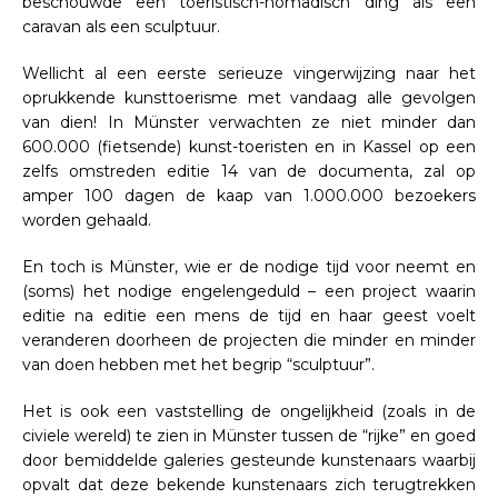
beschouwde een toeristisch-nomadisch ding als een
caravan als een sculptuur.
Wellicht al een eerste serieuze vingerwijzing naar het
oprukkende kunsttoerisme met vandaag alle gevolgen
van dien! In Münster verwachten ze niet minder dan
600.000 (fietsende) kunst-toeristen en in Kassel op een
zelfs omstreden editie 14 van de documenta, zal op
amper 100 dagen de kaap van 1.000.000 bezoekers
worden gehaald.
En toch is Münster, wie er de nodige tijd voor neemt en
(soms) het nodige engelengeduld – een project waarin
editie na editie een mens de tijd en haar geest voelt
veranderen doorheen de projecten die minder en minder
van doen hebben met het begrip “sculptuur”.
Het is ook een vaststelling de ongelijkheid (zoals in de
civiele wereld) te zien in Münster tussen de “rijke” en goed
door bemiddelde galeries gesteunde kunstenaars waarbij
opvalt dat deze bekende kunstenaars zich terugtrekken