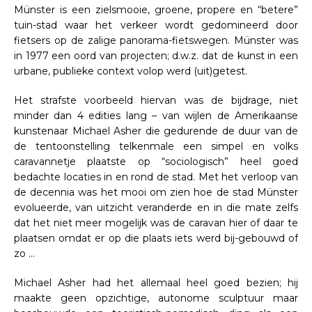
Münster is een zielsmooie, groene, propere en “betere”
tuin-stad waar het verkeer wordt gedomineerd door
fietsers op de zalige panorama-fietswegen. Münster was
in 1977 een oord van projecten; d.w.z. dat de kunst in een
urbane, publieke context volop werd (uit)getest.
Het strafste voorbeeld hiervan was de bijdrage, niet
minder dan 4 edities lang – van wijlen de Amerikaanse
kunstenaar Michael Asher die gedurende de duur van de
de tentoonstelling telkenmale een simpel en volks
caravannetje plaatste op “sociologisch” heel goed
bedachte locaties in en rond de stad. Met het verloop van
de decennia was het mooi om zien hoe de stad Münster
evolueerde, van uitzicht veranderde en in die mate zelfs
dat het niet meer mogelijk was de caravan hier of daar te
plaatsen omdat er op die plaats iets werd bij-gebouwd of
zo …
Michael Asher had het allemaal heel goed bezien; hij
maakte geen opzichtige, autonome sculptuur maar