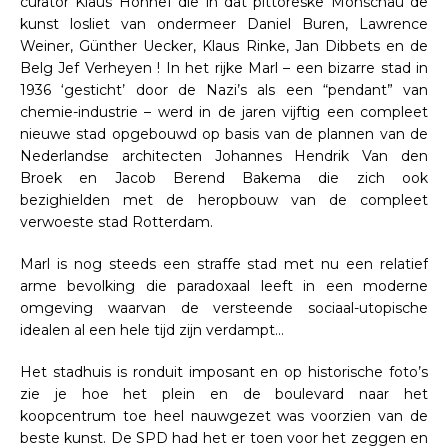
curator Klaus Honnef die in dat pittoreske Monschau de
kunst losliet van ondermeer Daniel Buren, Lawrence
Weiner, Günther Uecker, Klaus Rinke, Jan Dibbets en de
Belg Jef Verheyen ! In het rijke Marl – een bizarre stad in
1936 ‘gesticht’ door de Nazi’s als een “pendant” van
chemie-industrie – werd in de jaren vijftig een compleet
nieuwe stad opgebouwd op basis van de plannen van de
Nederlandse architecten Johannes Hendrik Van den
Broek en Jacob Berend Bakema die zich ook
bezighielden met de heropbouw van de compleet
verwoeste stad Rotterdam.
Marl is nog steeds een straffe stad met nu een relatief
arme bevolking die paradoxaal leeft in een moderne
omgeving waarvan de versteende sociaal-utopische
idealen al een hele tijd zijn verdampt…
Het stadhuis is ronduit imposant en op historische foto’s
zie je hoe het plein en de boulevard naar het
koopcentrum toe heel nauwgezet was voorzien van de
beste kunst. De SPD had het er toen voor het zeggen en