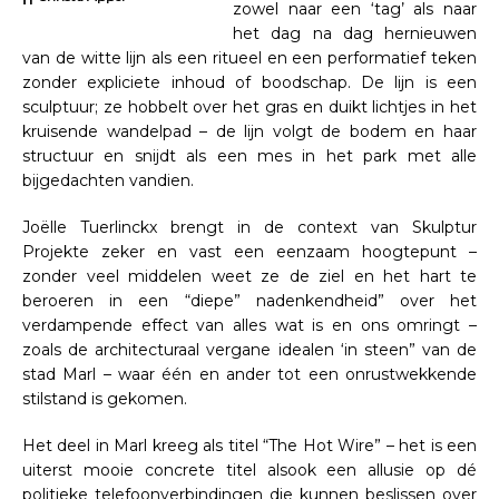
zowel naar een ‘tag’ als naar
het dag na dag hernieuwen
van de witte lijn als een ritueel en een performatief teken
zonder expliciete inhoud of boodschap. De lijn is een
sculptuur; ze hobbelt over het gras en duikt lichtjes in het
kruisende wandelpad – de lijn volgt de bodem en haar
structuur en snijdt als een mes in het park met alle
bijgedachten vandien.
Joëlle Tuerlinckx brengt in de context van Skulptur
Projekte zeker en vast een eenzaam hoogtepunt –
zonder veel middelen weet ze de ziel en het hart te
beroeren in een “diepe” nadenkendheid” over het
verdampende effect van alles wat is en ons omringt –
zoals de architecturaal vergane idealen ‘in steen” van de
stad Marl – waar één en ander tot een onrustwekkende
stilstand is gekomen.
Het deel in Marl kreeg als titel “The Hot Wire” – het is een
uiterst mooie concrete titel alsook een allusie op dé
politieke telefoonverbindingen die kunnen beslissen over