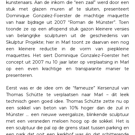
kunstenaars. Aan de inkom die “een zaal” werd door een
stuk met glazen muren af te sluiten, presenteert
Dominique Gonzalez-Foerster de machtige maquette
van haar bijdrage uit 2007 “Roman de Münster”. Toen
toonde ze op een aflopend stuk gazon kleinere versies
van belangrijke sculpturen uit de geschiedenis van
Skulptur Projekte; hier in Marl toont ze daarvan een nog
een kleinere reductie in de vorm van piepkleine
maquettes. Het siert Dominique Gonzalez-Foerster het
concept uit 2007 nu 10 jaar later op verplaatsing in Marl
op een even krachtige en transparante manier te
presenteren.
Eerst was er de idee om de “fameuze” Kersenzuil van
Thomas Schütte te verplaatsen naar Marl – dit leek
technisch geen goed idee. Thomas Schütte zette nu op
een sokkel van beton van 10% hoger dan de zuil in
Münster … een nieuwe weergaloze, blinkende sculptuur
met een versneden meloen hoog op de sokkel. Het is
een sculptuur die pal op de grens staat tussen parking en
een park dat ooit een kerkhof was én dat schitterende