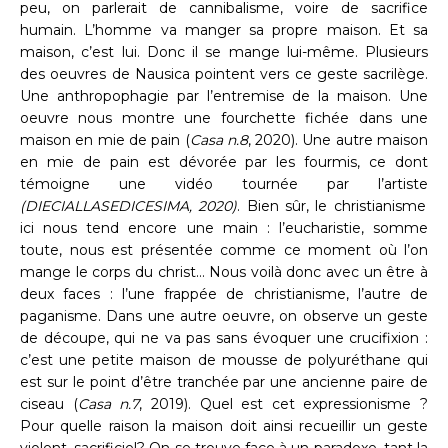
peu, on parlerait de cannibalisme, voire de sacrifice
humain. L’homme va manger sa propre maison. Et sa
maison, c’est lui. Donc il se mange lui-même. Plusieurs
des oeuvres de Nausica pointent vers ce geste sacrilège.
Une anthropophagie par l’entremise de la maison. Une
oeuvre nous montre une fourchette fichée dans une
maison en mie de pain (
Casa n.8
, 2020). Une autre maison
en mie de pain est dévorée par les fourmis, ce dont
témoigne une vidéo tournée par l’artiste
(DIECIALLASEDICESIMA, 2020)
. Bien sûr, le christianisme
ici nous tend encore une main : l’eucharistie, somme
toute, nous est présentée comme ce moment où l’on
mange le corps du christ… Nous voilà donc avec un être à
deux faces : l’une frappée de christianisme, l’autre de
paganisme. Dans une autre oeuvre, on observe un geste
de découpe, qui ne va pas sans évoquer une crucifixion :
c’est une petite maison de mousse de polyuréthane qui
est sur le point d’être tranchée par une ancienne paire de
ciseau (
Casa n.7
, 2019). Quel est cet expressionisme ?
Pour quelle raison la maison doit ainsi recueillir un geste