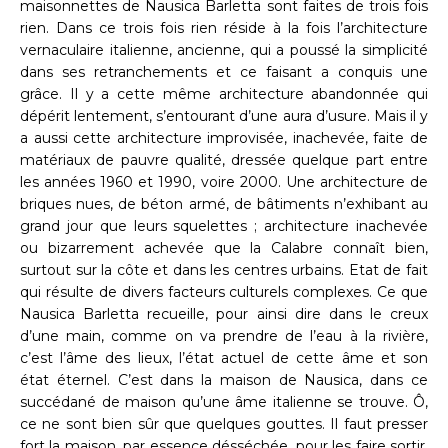
maisonnettes de Nausica Barletta sont faites de trois fois
rien. Dans ce trois fois rien réside à la fois l’architecture
vernaculaire italienne, ancienne, qui a poussé la simplicité
dans ses retranchements et ce faisant a conquis une
grâce. Il y a cette même architecture abandonnée qui
dépérit lentement, s’entourant d’une aura d’usure. Mais il y
a aussi cette architecture improvisée, inachevée, faite de
matériaux de pauvre qualité, dressée quelque part entre
les années 1960 et 1990, voire 2000. Une architecture de
briques nues, de béton armé, de bâtiments n’exhibant au
grand jour que leurs squelettes ; architecture inachevée
ou bizarrement achevée que la Calabre connaît bien,
surtout sur la côte et dans les centres urbains. Etat de fait
qui résulte de divers facteurs culturels complexes. Ce que
Nausica Barletta recueille, pour ainsi dire dans le creux
d’une main, comme on va prendre de l’eau à la rivière,
c’est l’âme des lieux, l’état actuel de cette âme et son
état éternel. C’est dans la maison de Nausica, dans ce
succédané de maison qu’une âme italienne se trouve. Ô,
ce ne sont bien sûr que quelques gouttes. Il faut presser
fort la maison, par essence désséchée, pour les faire sortir.