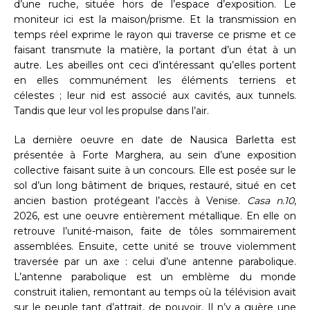
d’une ruche, située hors de l’espace d’exposition. Le
moniteur ici est la maison/prisme. Et la transmission en
temps réel exprime le rayon qui traverse ce prisme et ce
faisant transmute la matière, la portant d’un état à un
autre. Les abeilles ont ceci d’intéressant qu’elles portent
en elles communément les éléments terriens et
célestes ; leur nid est associé aux cavités, aux tunnels.
Tandis que leur vol les propulse dans l’air.
La dernière oeuvre en date de Nausica Barletta est
présentée à Forte Marghera, au sein d’une exposition
collective faisant suite à un concours. Elle est posée sur le
sol d’un long bâtiment de briques, restauré, situé en cet
ancien bastion protégeant l’accès à Venise.
Casa n.10
,
2026, est une oeuvre entièrement métallique. En elle on
retrouve l’unité-maison, faite de tôles sommairement
assemblées. Ensuite, cette unité se trouve violemment
traversée par un axe : celui d’une antenne parabolique.
L’antenne parabolique est un emblème du monde
construit italien, remontant au temps où la télévision avait
sur le peuple tant d’attrait, de pouvoir. Il n’y a guère une