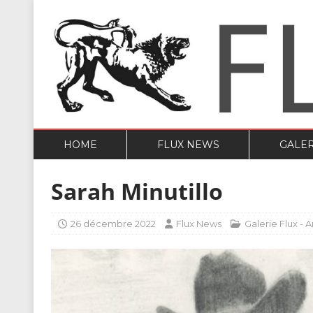
HOME
FLUX NEWS
GALER
Sarah Minutillo
26 décembre 2022
Flux News
Galerie Flux - 