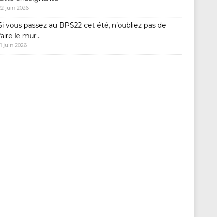
22 juin 2026
Si vous passez au BPS22 cet été, n’oubliez pas de
faire le mur…
11 juin 2026