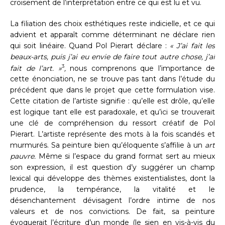
croisement de l’interprétation entre ce qui est lu et vu.
La filiation des choix esthétiques reste indicielle, et ce qui
advient et apparaît comme déterminant ne déclare rien
qui soit linéaire. Quand Pol Pierart déclare :
« J’ai fait les
beaux-arts, puis j’ai eu envie de faire tout autre chose, j’ai
3
fait de l’art. »
,
nous comprenons que l’importance de
cette énonciation, ne se trouve pas tant dans l’étude du
précédent que dans le projet que cette formulation vise.
Cette citation de l’artiste signifie : qu’elle est drôle, qu’elle
est logique tant elle est paradoxale, et qu’ici se trouverait
une clé de compréhension du ressort créatif de Pol
Pierart. L’artiste représente des mots à la fois scandés et
murmurés. Sa peinture bien qu’éloquente s’affilie à un
art
pauvre.
Même si l’espace du grand format sert au mieux
son expression, il est question d’y suggérer un champ
lexical qui développe des thèmes existentialistes, dont la
prudence, la tempérance, la vitalité et le
désenchantement dévisagent l’ordre intime de nos
valeurs et de nos convictions. De fait, sa peinture
évoquerait l’écriture d’un monde (le sien en vis-à-vis du