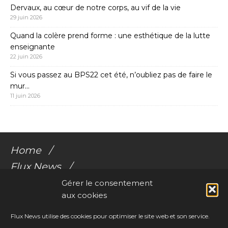
Dervaux, au cœur de notre corps, au vif de la vie
29 juin 2026
Quand la colère prend forme : une esthétique de la lutte
enseignante
22 juin 2026
Si vous passez au BPS22 cet été, n’oubliez pas de faire le
mur…
11 juin 2026
Home
Flux News
Galerie Flux
Gérer le consentement
aux cookies
Audio
Videos
Flux News utilise des cookies pour optimiser le site web et son service.