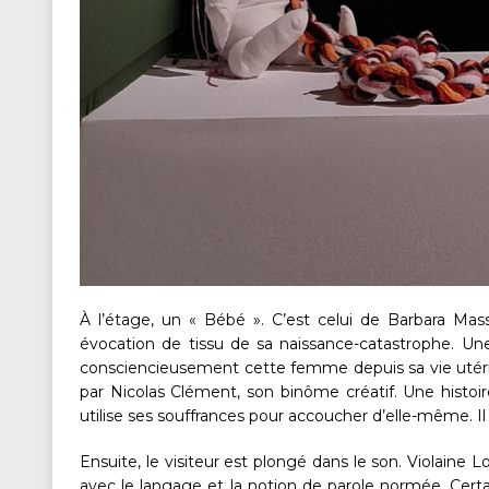
À l’étage, un « Bébé ». C’est celui de Barbara Massa
évocation de tissu de sa naissance-catastrophe. Une 
consciencieusement cette femme depuis sa vie utérin
par Nicolas Clément, son binôme créatif. Une histoire 
utilise ses souffrances pour accoucher d’elle-même. Il ne
Ensuite, le visiteur est plongé dans le son. Violaine 
avec le langage et la notion de parole normée. Certa