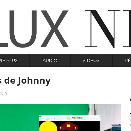
IE FLUX
AUDIO
VIDEOS
RÉ
s de Johnny
0