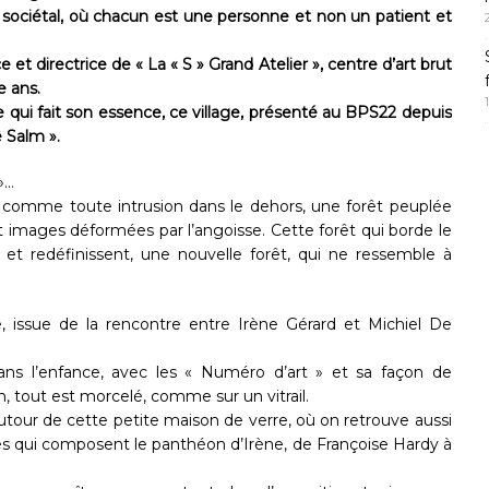
t sociétal, où chacun est une personne et non un patient et
 et directrice de « La « S » Grand Atelier », centre d’art brut
e ans.
ce qui fait son essence, ce village, présenté au BPS22 depuis
ê Salm ».
»…
e, comme toute intrusion dans le dehors, une forêt peuplée
et images déformées par l’angoisse. Cette forêt qui borde le
t et redéfinissent, une nouvelle forêt, qui ne ressemble à
e, issue de la rencontre entre Irène Gérard et Michiel De
dans l’enfance, avec les « Numéro d’art » et sa façon de
 tout est morcelé, comme sur un vitrail.
 autour de cette petite maison de verre, où on retrouve aussi
es qui composent le panthéon d’Irène, de Françoise Hardy à