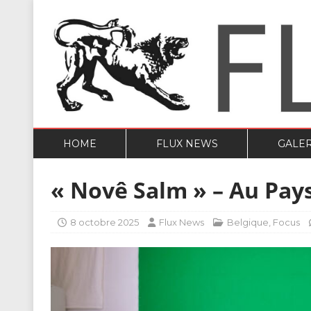
HOME
FLUX NEWS
GALER
« Novê Salm » – Au Pay
8 octobre 2025
Flux News
Belgique
,
Focus