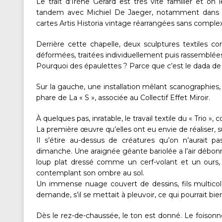
Le trait d’Irène Gérard est très vite familier et on
tandem avec Michiel De Jaeger, notamment dans u
cartes Artis Historia vintage réarrangées sans comple
Derrière cette chapelle, deux sculptures textiles 
déformées, traitées individuellement puis rassemblées
Pourquoi des épaulettes ? Parce que c’est le dada de l
Sur la gauche, une installation mêlant scanographies,
phare de La « S », associée au Collectif Effet Miroir.
À quelques pas, inratable, le travail textile du « Trio 
La première œuvre qu’elles ont eu envie de réaliser, sur
Il s’étire au-dessus de créatures qu’on n’aurait
dimanche. Une araignée géante bariolée a l’air débon
loup plat dressé comme un cerf-volant et un ours,
contemplant son ombre au sol.
Un immense nuage couvert de dessins, fils multicol
demande, s’il se mettait à pleuvoir, ce qui pourrait bien
Dès le rez-de-chaussée, le ton est donné. Le foisonn