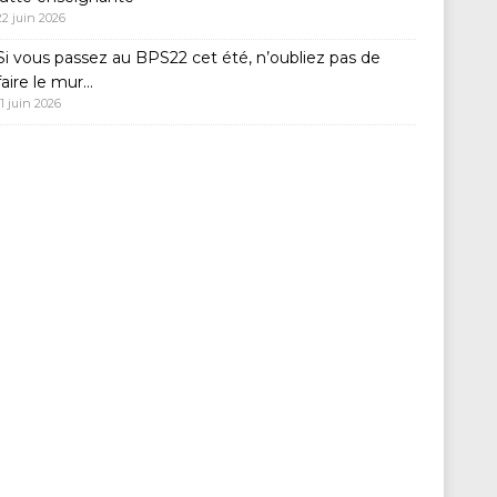
22 juin 2026
Si vous passez au BPS22 cet été, n’oubliez pas de
faire le mur…
11 juin 2026