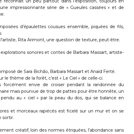
 le reconnaît un peu partout dans l’exposition, toujours en
ne impressionnante série de « Gueules cassées » et de
xe.
composées d’épaulettes cousues ensemble, piquées de fils,
.
’artiste, Rita Arimont, une question de texture, peut-être.
 explorations sonores et contes de Barbara Massart, artiste-
», composé de Sara Bichão, Barbara Massart et Anaïd Ferté.
 le thème de la forêt, c’est « Le Ciel » de celle-ci.
 pas forcément envie de croiser pendant la randonnée du
naire mais pourvue de trop de pattes pour être honnête, un
 pendu au « ciel » par la peau du dos, qui se balance en
ores et morceaux rapiécés est ficelé sur un mur et on se
 sortir.
ement créatif, loin des normes étriquées, l’abondance sans