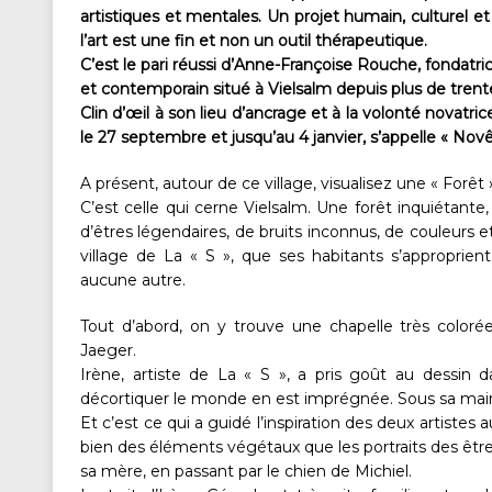
artistiques et mentales. Un projet humain, culturel e
l’art est une fin et non un outil thérapeutique.
C’est le pari réussi d’Anne-Françoise Rouche, fondatrice
et contemporain situé à Vielsalm depuis plus de trent
Clin d’œil à son lieu d’ancrage et à la volonté novatri
le 27 septembre et jusqu’au 4 janvier, s’appelle « Nov
A présent, autour de ce village, visualisez une « Forêt 
C’est celle qui cerne Vielsalm. Une forêt inquiétant
d’êtres légendaires, de bruits inconnus, de couleurs 
village de La « S », que ses habitants s’approprien
aucune autre.
Tout d’abord, on y trouve une chapelle très coloré
Jaeger.
Irène, artiste de La « S », a pris goût au dessin 
décortiquer le monde en est imprégnée. Sous sa main,
Et c’est ce qui a guidé l’inspiration des deux artistes
bien des éléments végétaux que les portraits des êtr
sa mère, en passant par le chien de Michiel.