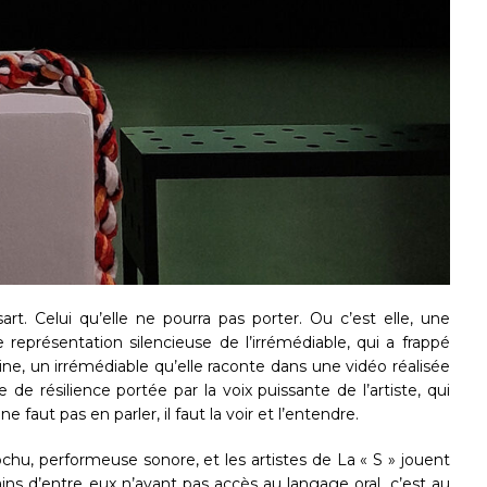
rt. Celui qu’elle ne pourra pas porter. Ou c’est elle, une
représentation silencieuse de l’irrémédiable, qui a frappé
e, un irrémédiable qu’elle raconte dans une vidéo réalisée
de résilience portée par la voix puissante de l’artiste, qui
 faut pas en parler, il faut la voir et l’entendre.
Lochu, performeuse sonore, et les artistes de La « S » jouent
ins d’entre eux n’ayant pas accès au langage oral, c’est au