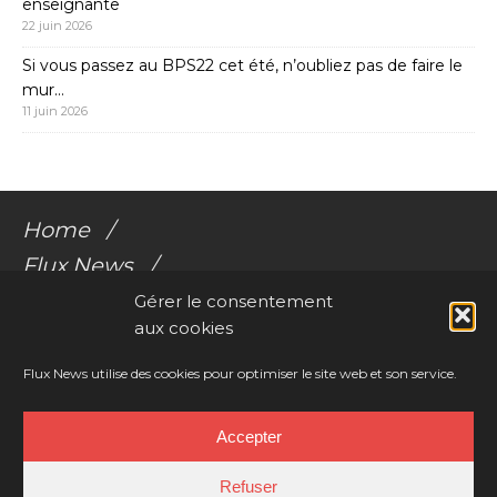
enseignante
22 juin 2026
Si vous passez au BPS22 cet été, n’oubliez pas de faire le
mur…
11 juin 2026
Home
Flux News
Galerie Flux
Gérer le consentement
aux cookies
Audio
Videos
Flux News utilise des cookies pour optimiser le site web et son service.
Résonances Corporelles
Accepter
Contact
Refuser