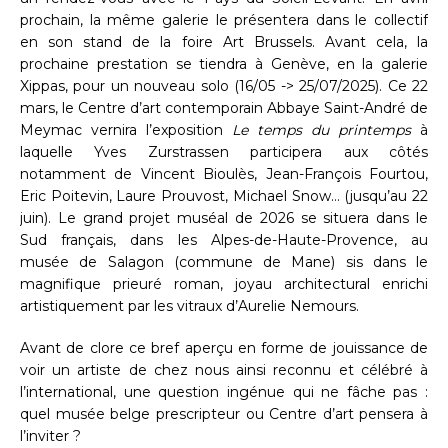
prochain, la même galerie le présentera dans le collectif
en son stand de la foire Art Brussels. Avant cela, la
prochaine prestation se tiendra à Genève, en la galerie
Xippas, pour un nouveau solo (16/05 -> 25/07/2025). Ce 22
mars, le Centre d’art contemporain Abbaye Saint-André de
Meymac vernira l’exposition
Le temps du printemps
à
laquelle Yves Zurstrassen participera aux côtés
notamment de Vincent Bioulès, Jean-François Fourtou,
Eric Poitevin, Laure Prouvost, Michael Snow… (jusqu’au 22
juin). Le grand projet muséal de 2026 se situera dans le
Sud français, dans les Alpes-de-Haute-Provence, au
musée de Salagon (commune de Mane) sis dans le
magnifique prieuré roman, joyau architectural enrichi
artistiquement par les vitraux d’Aurelie Nemours.
Avant de clore ce bref aperçu en forme de jouissance de
voir un artiste de chez nous ainsi reconnu et célébré à
l’international, une question ingénue qui ne fâche pas :
quel musée belge prescripteur ou Centre d’art pensera à
l’inviter ?