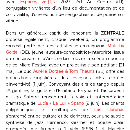
avec
Espaces ver{t]s
(2023, Art Au Centre #11),
conjugaison vivifiante d’un lieu de documentation et de
convivialité, d’une édition de sérigraphies et de poésie sur
vitrine.
Dans un généreux esprit de rencontre, la ZENTRALE
propose également, chaque weekend, un programme
musical porté par des artistes internationaux.
Mali Liv
Golda
(DE), jeune auteure-compositrice-interprète issue
du conservatoire d’Amsterdam, ouvre la scène musicale
de ce Micro Festival avec un projet indie-pop pétillant [31
mai]. Le duo
Aurélie Dorzée & Tom Theuns
(BE) offre des
propositions singulières, des chansons folks teintées
d’inventivité [1 juin]. Convoyant des airs de tango depuis
l’Argentine, la guitare d’Emiliano Faryna et l’accordéon
d’Hugo Satorre rencontrent la voix et l’interprétation
dramatique de
Lucía « La Luli » Spano
[8 juin]. Les chants
polyphoniques et multilingues de
Las Lloronas
s’entremêlent de guitare et de clarinette, pour une subtile
synthèse de jazz, flamenco, klezmer et poésie orale,
emmenée par Amber in ‘t Veld (ES/NL) et Marieke