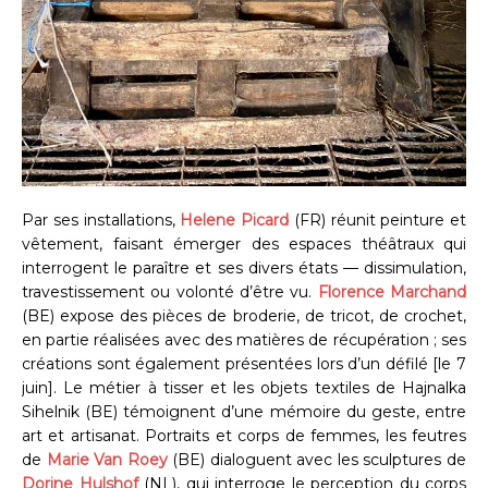
Par ses installations,
Helene Picard
(FR) réunit peinture et
vêtement, faisant émerger des espaces théâtraux qui
interrogent le paraître et ses divers états — dissimulation,
travestissement ou volonté d’être vu.
Florence Marchand
(BE) expose des pièces de broderie, de tricot, de crochet,
en partie réalisées avec des matières de récupération ; ses
créations sont également présentées lors d’un défilé [le 7
juin]. Le métier à tisser et les objets textiles de Hajnalka
Sihelnik (BE) témoignent d’une mémoire du geste, entre
art et artisanat. Portraits et corps de femmes, les feutres
de
Marie Van Roey
(BE) dialoguent avec les sculptures de
Dorine Hulshof
(NL), qui interroge le perception du corps