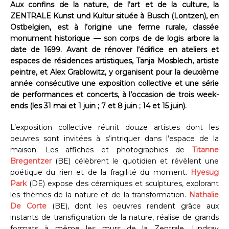
Aux confins de la nature, de l’art et de la culture, la
ZENTRALE Kunst und Kultur située à Busch (Lontzen), en
Ostbelgien, est à l’origine une ferme rurale, classée
monument historique — son corps de de logis arbore la
date de 1699. Avant de rénover l’édifice en ateliers et
espaces de résidences artistiques, Tanja Mosblech, artiste
peintre, et Alex Grablowitz, y organisent pour la deuxième
année consécutive une exposition collective et une série
de performances et concerts, à l’occasion de trois week-
ends (les 31 mai et 1 juin ; 7 et 8 juin ; 14 et 15 juin).
L’exposition collective réunit douze artistes dont les
oeuvres sont invitées à s’intriquer dans l’espace de la
maison. Les affiches et photographies de
Titanne
Bregentzer
(BE) célèbrent le quotidien et révèlent une
poétique du rien et de la fragilité du moment.
Hyesug
Park
(DE) expose des céramiques et sculptures, explorant
les thèmes de la nature et de la transformation.
Nathalie
De Corte
(BE), dont les oeuvres rendent grâce aux
instants de transfiguration de la nature, réalise de grands
formats à même les murs de la Zentrale. Lindsay