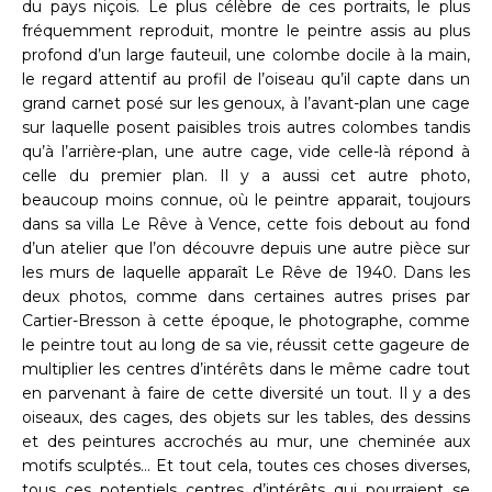
du pays niçois. Le plus célèbre de ces portraits, le plus
fréquemment reproduit, montre le peintre assis au plus
profond d’un large fauteuil, une colombe docile à la main,
le regard attentif au profil de l’oiseau qu’il capte dans un
grand carnet posé sur les genoux, à l’avant-plan une cage
sur laquelle posent paisibles trois autres colombes tandis
qu’à l’arrière-plan, une autre cage, vide celle-là répond à
celle du premier plan. Il y a aussi cet autre photo,
beaucoup moins connue, où le peintre apparait, toujours
dans sa villa Le Rêve à Vence, cette fois debout au fond
d’un atelier que l’on découvre depuis une autre pièce sur
les murs de laquelle apparaît Le Rêve de 1940. Dans les
deux photos, comme dans certaines autres prises par
Cartier-Bresson à cette époque, le photographe, comme
le peintre tout au long de sa vie, réussit cette gageure de
multiplier les centres d’intérêts dans le même cadre tout
en parvenant à faire de cette diversité un tout. Il y a des
oiseaux, des cages, des objets sur les tables, des dessins
et des peintures accrochés au mur, une cheminée aux
motifs sculptés… Et tout cela, toutes ces choses diverses,
tous ces potentiels centres d’intérêts qui pourraient se