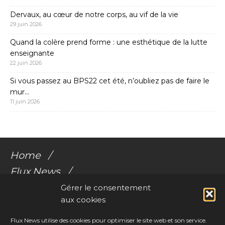
Dervaux, au cœur de notre corps, au vif de la vie
29 juin 2026
Quand la colère prend forme : une esthétique de la lutte
enseignante
22 juin 2026
Si vous passez au BPS22 cet été, n’oubliez pas de faire le
mur…
11 juin 2026
Home
Flux News
Galerie Flux
Gérer le consentement
aux cookies
Audio
Videos
Flux News utilise des cookies pour optimiser le site web et son service.