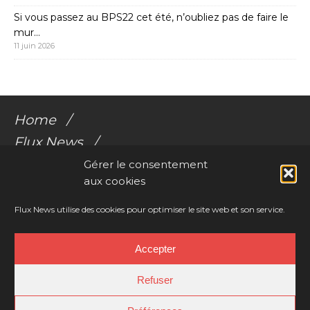
Si vous passez au BPS22 cet été, n’oubliez pas de faire le
mur…
11 juin 2026
Home
Flux News
Galerie Flux
Gérer le consentement
aux cookies
Audio
Videos
Flux News utilise des cookies pour optimiser le site web et son service.
Résonances Corporelles
Accepter
Contact
Refuser