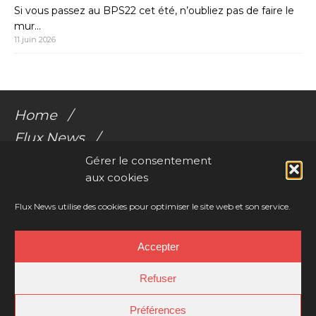
Si vous passez au BPS22 cet été, n’oubliez pas de faire le
mur…
11 juin 2026
Home
Flux News
Galerie Flux
Gérer le consentement
aux cookies
Audio
Videos
Flux News utilise des cookies pour optimiser le site web et son service.
Résonances Corporelles
Accepter
Contact
Refuser
Préférences
Copyright © 2026 | WordPress Child-Theme by
Charlotte Tusset