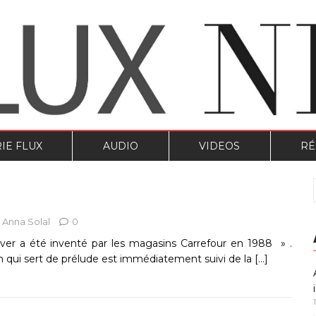
IE FLUX
AUDIO
VIDEOS
RÉ
Anna Solal
0
iver a été inventé par les magasins Carrefour en 1988 » .
n qui sert de prélude est immédiatement suivi de la
[…]