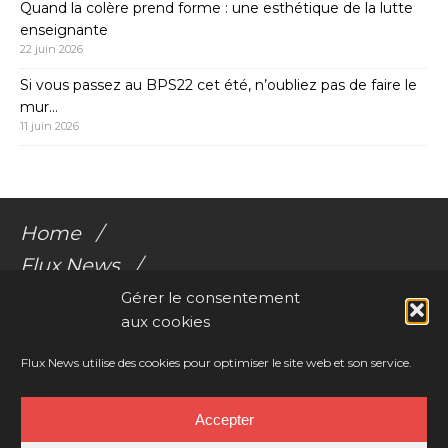
Quand la colère prend forme : une esthétique de la lutte
enseignante
22 juin 2026
Si vous passez au BPS22 cet été, n’oubliez pas de faire le
mur…
11 juin 2026
Home
Flux News
Galerie Flux
Gérer le consentement
aux cookies
Audio
Videos
Flux News utilise des cookies pour optimiser le site web et son service.
Résonances Corporelles
Accepter
Contact