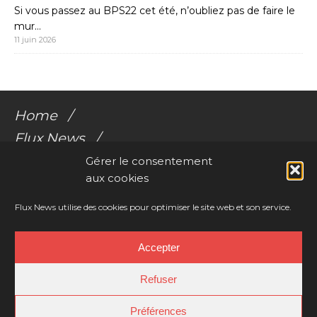
Si vous passez au BPS22 cet été, n’oubliez pas de faire le
mur…
11 juin 2026
Home
Flux News
Galerie Flux
Gérer le consentement
aux cookies
Audio
Videos
Flux News utilise des cookies pour optimiser le site web et son service.
Résonances Corporelles
Accepter
Contact
Refuser
Préférences
Copyright © 2026 | WordPress Child-Theme by
Charlotte Tusset