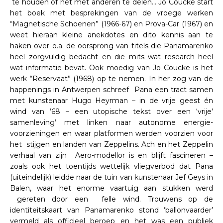
te houden of het met anderen te delen… Jo Coucke start
het boek met besprekingen van de vroege werken
“Magnetische Schoenen” (1966-67) en Prova-Car (1967) en
weet hieraan kleine anekdotes en dito kennis aan te
haken over o.a. de oorsprong van titels die Panamarenko
heel zorgvuldig bedacht en die mits wat research heel
wat informatie bevat. Ook moedig van Jo Coucke is het
werk “Reservaat” (1968) op te nemen. In her zog van de
happenings in Antwerpen schreef Pana een tract samen
met kunstenaar Hugo Heyrman – in de vrije geest én
wind van ’68 – een utopische tekst over een ‘vrije’
samenleving’ met linken naar autonome energie-
voorzieningen en waar platformen werden voorzien voor
het stijgen en landen van Zeppelins. Ach en het Zeppelin
verhaal van zijn Aero-modellor is en blijft fascineren –
zoals ook het toentijds wettelijk vliegverbod dat Pana
(uiteindelijk) leidde naar de tuin van kunstenaar Jef Geys in
Balen, waar het enorme vaartuig aan stukken werd
gereten door een felle wind. Trouwens op de
identiteitskaart van Panamarenko stond ‘ballonvaarder’
vermeld als officieel beroep en het was een publiek