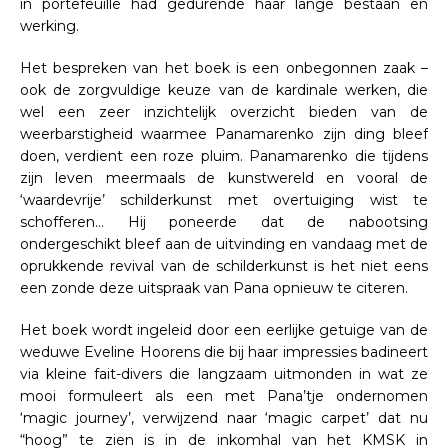
in portefeuille had gedurende haar lange bestaan en
werking.
Het bespreken van het boek is een onbegonnen zaak –
ook de zorgvuldige keuze van de kardinale werken, die
wel een zeer inzichtelijk overzicht bieden van de
weerbarstigheid waarmee Panamarenko zijn ding bleef
doen, verdient een roze pluim. Panamarenko die tijdens
zijn leven meermaals de kunstwereld en vooral de
‘waardevrije’ schilderkunst met overtuiging wist te
schofferen… Hij poneerde dat de nabootsing
ondergeschikt bleef aan de uitvinding en vandaag met de
oprukkende revival van de schilderkunst is het niet eens
een zonde deze uitspraak van Pana opnieuw te citeren.
Het boek wordt ingeleid door een eerlijke getuige van de
weduwe Eveline Hoorens die bij haar impressies badineert
via kleine fait-divers die langzaam uitmonden in wat ze
mooi formuleert als een met Pana’tje ondernomen
‘magic journey’, verwijzend naar ‘magic carpet’ dat nu
“hoog” te zien is in de inkomhal van het KMSK in