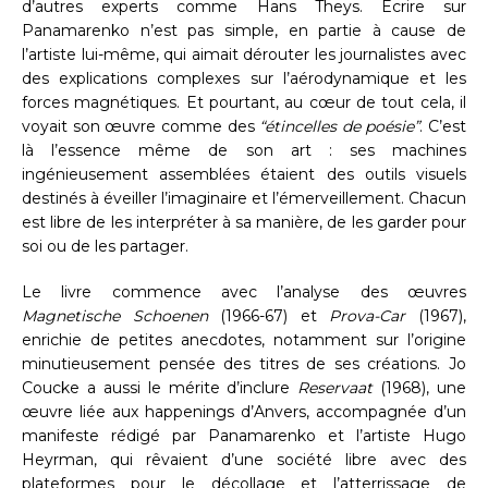
d’autres experts comme Hans Theys. Écrire sur
Panamarenko n’est pas simple, en partie à cause de
l’artiste lui-même, qui aimait dérouter les journalistes avec
des explications complexes sur l’aérodynamique et les
forces magnétiques. Et pourtant, au cœur de tout cela, il
voyait son œuvre comme des
“étincelles de poésie”
. C’est
là l’essence même de son art : ses machines
ingénieusement assemblées étaient des outils visuels
destinés à éveiller l’imaginaire et l’émerveillement. Chacun
est libre de les interpréter à sa manière, de les garder pour
soi ou de les partager.
Le livre commence avec l’analyse des œuvres
Magnetische Schoenen
(1966-67) et
Prova-Car
(1967),
enrichie de petites anecdotes, notamment sur l’origine
minutieusement pensée des titres de ses créations. Jo
Coucke a aussi le mérite d’inclure
Reservaat
(1968), une
œuvre liée aux happenings d’Anvers, accompagnée d’un
manifeste rédigé par Panamarenko et l’artiste Hugo
Heyrman, qui rêvaient d’une société libre avec des
plateformes pour le décollage et l’atterrissage de