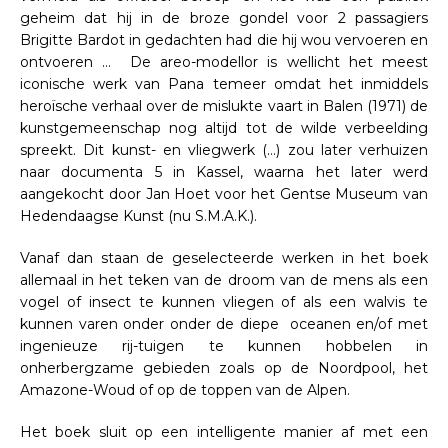
geheim dat hij in de broze gondel voor 2 passagiers
Brigitte Bardot in gedachten had die hij wou vervoeren en
ontvoeren … De areo-modellor is wellicht het meest
iconische werk van Pana temeer omdat het inmiddels
heroïsche verhaal over de mislukte vaart in Balen (1971) de
kunstgemeenschap nog altijd tot de wilde verbeelding
spreekt. Dit kunst- en vliegwerk (…) zou later verhuizen
naar documenta 5 in Kassel, waarna het later werd
aangekocht door Jan Hoet voor het Gentse Museum van
Hedendaagse Kunst (nu S.M.A.K.).
Vanaf dan staan de geselecteerde werken in het boek
allemaal in het teken van de droom van de mens als een
vogel of insect te kunnen vliegen of als een walvis te
kunnen varen onder onder de diepe oceanen en/of met
ingenieuze rij-tuigen te kunnen hobbelen in
onherbergzame gebieden zoals op de Noordpool, het
Amazone-Woud of op de toppen van de Alpen.
Het boek sluit op een intelligente manier af met een