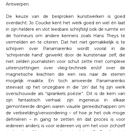
Antwerpen.
De keuze van de besproken kunstwerken is goed
overdacht; Jo Coucke kent het werk goed en wel én laat
in zijn heldere en vlot leesbare schrijfstijl ook de ruimte en
de honneurs om andere kenners zoals Hans Theys te
vermelden en te citeren. Dat het niet gemakkelijk is te
schrijven over Panamarenko wordt vooral in de
‘schrijvende hand’ gewerkt door de kunstenaar zelf, die
niet zelden journalisten voor schut zette met complexe
uiteenzettingen over vlieg-techniek en/of over de
magnetische krachten die een reis naar de sterren
mogelijk maakte. En toch arriveerde Panamarenko
steevast op het onzegbare in die ‘zin’ dat hij zijn werk
overschouwde als “sprankels poëzie”. Dit is de kern van
zijn fantastisch verhaal; zijn ingenieus in elkaar
gemonteerde dingen waren visuele gereedschappen om
de verbeelding/verwondering – of hoe je het ook moge
definiëren – in gang te zetten én dat proces is voor
iedereen anders; is voor iedereen vrij om het voor zichzelf