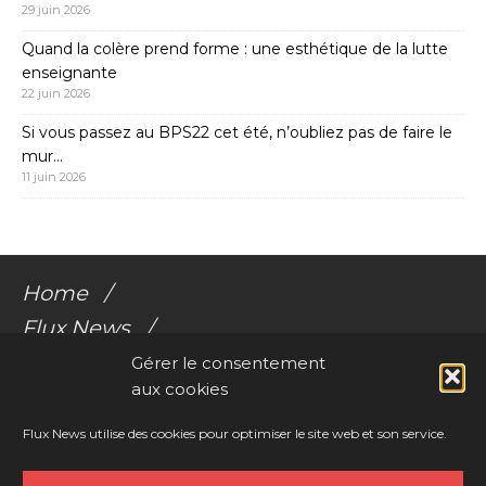
29 juin 2026
Quand la colère prend forme : une esthétique de la lutte
enseignante
22 juin 2026
Si vous passez au BPS22 cet été, n’oubliez pas de faire le
mur…
11 juin 2026
Home
Flux News
Galerie Flux
Gérer le consentement
aux cookies
Audio
Videos
Flux News utilise des cookies pour optimiser le site web et son service.
Résonances Corporelles