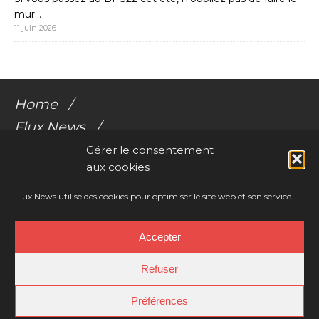
mur…
11 juin 2026
Home
Flux News
Galerie Flux
Gérer le consentement
aux cookies
Audio
Videos
Flux News utilise des cookies pour optimiser le site web et son service.
Résonances Corporelles
Accepter
Contact
Refuser
Préférences
Copyright © 2026 | WordPress Child-Theme by
Charlotte Tusset