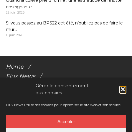
Quand la colère prend forme : une esthétique de la lutte
enseignante
22 juin 2026
Si vous passez au BPS22 cet été, n’oubliez pas de faire le
mur…
11 juin 2026
Home
Flux News
Galerie Flux
Gérer le consentement
aux cookies
Audio
Videos
Flux News utilise des cookies pour optimiser le site web et son service.
Résonances Corporelles
Accepter
Contact