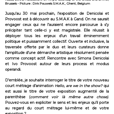
Brussels - Picture : Dirk Pauwels S.M.A.K., Ghent, Belgium
Jusqu’au 30 mai prochain, l’exposition de Denicolai et
Provoost est à découvrir au S.M.A.K à Gand. On ne saurait
engager ceux qui ne l’auraient encore parcourue à s’y
précipiter tant celle-ci y est magistrale. Elle réussit à
déployer tous les enjeux d’un travail éminemment
politique et puissamment collectif. Ouverte et inclusive, la
traversée offerte par le duo et leurs curateurs donne
l’amplitude d’une démarche artistique résolument pensée
comme concept actif. Rencontre avec Simona Denicolai
et Ivo Provoost autour de leurs process et modus
operandi.
D’emblée, je souhaite interroger le titre de votre nouveau
court métrage d’animation
Hello, are we in the show?
qui
est aussi le titre de votre exposition augmenté de la
parenthèse (
comment voir là même autre chose)
.
Pouvez-vous en expliciter le sens et les enjeux qu’il porte
au regard du court métrage lui-même et de votre
exposition ?