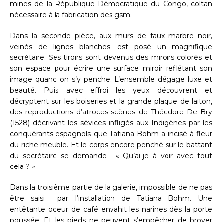
mines de la République Démocratique du Congo, coltan
nécessaire à la fabrication des gsm.
Dans la seconde pièce, aux murs de faux marbre noir,
veinés de lignes blanches, est posé un magnifique
secrétaire. Ses tiroirs sont devenus des miroirs colorés et
son espace pour écrire une surface miroir reflétant son
image quand on s’y penche. L’ensemble dégage luxe et
beauté. Puis avec effroi les yeux découvrent et
décryptent sur les boiseries et la grande plaque de laiton,
des reproductions d’atroces scènes de Théodore De Bry
(1528) décrivant les sévices infligés aux Indigènes par les
conquérants espagnols que Tatiana Bohm a incisé à fleur
du riche meuble. Et le corps encore penché sur le battant
du secrétaire se demande : « Qu’ai-je à voir avec tout
cela ? »
Dans la troisième partie de la galerie, impossible de ne pas
être saisi par l’installation de Tatiana Bohm. Une
entêtante odeur de café envahit les narines dès la porte
poussée. Et les pieds ne peuvent s’empêcher de broyer