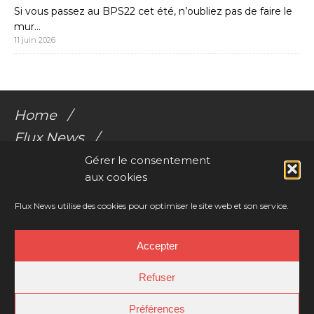
Si vous passez au BPS22 cet été, n’oubliez pas de faire le
mur…
11 juin 2026
Home
Flux News
Galerie Flux
Gérer le consentement
aux cookies
Audio
Videos
Flux News utilise des cookies pour optimiser le site web et son service.
Résonances Corporelles
Accepter
Contact
Refuser
Préférences
Copyright © 2026 | WordPress Child-Theme by
Charlotte Tusset