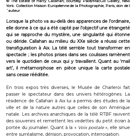
© The Estate of Harry Callahan; courtesy Pace/MacGill Gallery, New
York. Collection Maison Européenne de la Photographie, Paris, don de l
´auteur
Lorsque la photo va au-delà des apparences de l’ordinaire,
elle donne à ce qui a été capté par l’objectif une étrangeté
qui se rapproche du mystère, une singularité qui étonne
ou déride. Callahan au milieu du XXe siècle a réussi cette
transfiguration à Aix. La télé semble tout transformer en
spectacle ; les photos prises dans ses coulisses ramènent
vers le quotidien de ceux qui y travaillent. Quant au ‘mail
art’, il métamorphose en pièce unique la carte postale
sans cesse rééditée.
En trois expos très diverses, le Musée de Charleroi fait
passer le spectateur dans des univers hétérogènes. La
résidence de Callahan à Aix lui a permis des études de la
ville et de la nature autres que celles de son Amérique
natale. Les archives anarchiques de la télé RTBF ravivent
des souvenirs et remettent les vedettes du petit écran à
portée du journalier. Quant à la «
Voix postale
», elle sinue
entre surréalisme, dérision, provocation, interrogation.