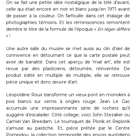
On se fait une petite idée nostalgique de la télé d’avant,
celle qui était encore en noir et blanc jusqu’en 1971 avant
de passer à la couleur. On farfouille dans cet étalage de
photographies témoins. Et les réminiscences remontent
derrière le titre de la formule de l’époque «
En léger différé
» !
Une autre salle du musée se met aussi au clin d’œil de
connivence en détournant ce que la carte postale peut
avoir de banalité. Dans cet aperçu de ‘mail art’, elle est
revue par des plasticiens, détournée, réinventée. De
produit édité en multiple de multiple, elle se retrouve
pièce unique et donc œuvre d’art.
Léopoldine Roux transforme un vieux pont en monokini à
pois blancs sur vernis à ongles rouge. Jean Le Gac
accumule une impressionnante série de rochers qu’il
suggère d’escalader. Côté collage, voici John Stezaker ou
Camiel Van Breedam. Le tourniquet de Plonk et Replonk
s’amuse au pastiche. Et, pièce prêtée par le Centre
Pompidou, la collection temporelle des envois quotidiens