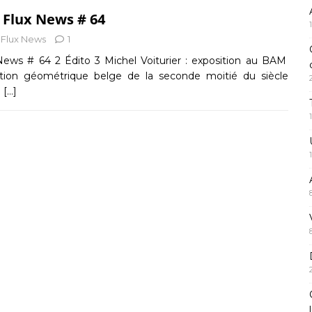
 Flux News # 64
Flux News
1
ews # 64 2 Édito 3 Michel Voiturier : exposition au BAM
ction géométrique belge de la seconde moitié du siècle
e
[…]