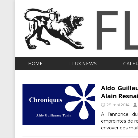
HOME
FLUX NEWS
GALER
Aldo Guilla
Alain Resna
28 mai 2014
A l’annonce du
empreintes de re
envoyer des mai