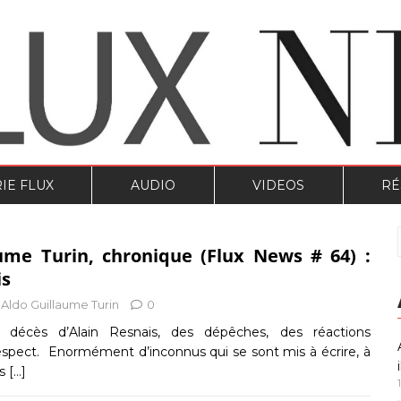
IE FLUX
AUDIO
VIDEOS
RÉ
ume Turin, chronique (Flux News # 64) :
is
Aldo Guillaume Turin
0
 décès d’Alain Resnais, des dépêches, des réactions
spect. Enormément d’inconnus qui se sont mis à écrire, à
ls
[…]