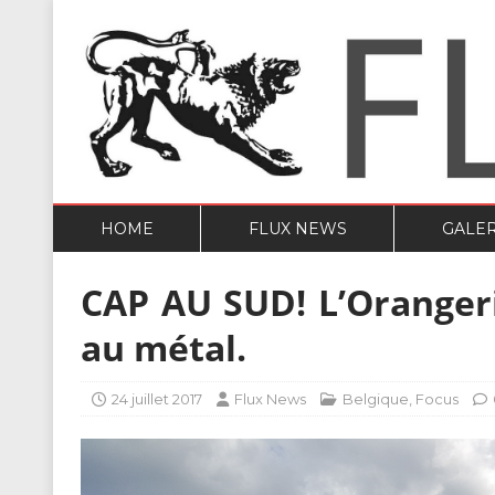
HOME
FLUX NEWS
GALER
CAP AU SUD! L’Orangeri
au métal.
24 juillet 2017
Flux News
Belgique
,
Focus