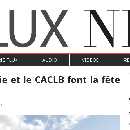
IE FLUX
AUDIO
VIDEOS
RÉ
e et le CACLB font la fête
0