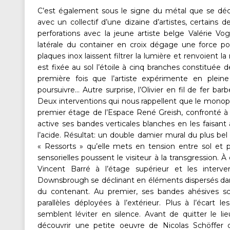
C’est également sous le signe du métal que se décl
avec un collectif d’une dizaine d’artistes, certains 
perforations avec la jeune artiste belge Valérie Vog
latérale du container en croix dégage une force poé
plaques inox laissent filtrer la lumière et renvoient la
est fixée au sol l’étoile à cinq branches constituée 
première fois que l’artiste expérimente en plein
poursuivre… Autre surprise, l’Olivier en fil de fer b
Deux interventions qui nous rappellent que le monopol
premier étage de l’Espace René Greish, confronté à l’
active ses bandes verticales blanches en les faisan
l’acide. Résultat: un double damier mural du plus b
« Ressorts » qu’elle mets en tension entre sol et p
sensorielles poussent le visiteur à la transgression. 
Vincent Barré à l’étage supérieur et les interven
Downsbrough se déclinant en éléments dispersés dans 
du contenant. Au premier, ses bandes ahésives sca
parallèles déployées à l’extérieur. Plus à l’écart
semblent léviter en silence. Avant de quitter le li
découvrir une petite oeuvre de Nicolas Schöffe