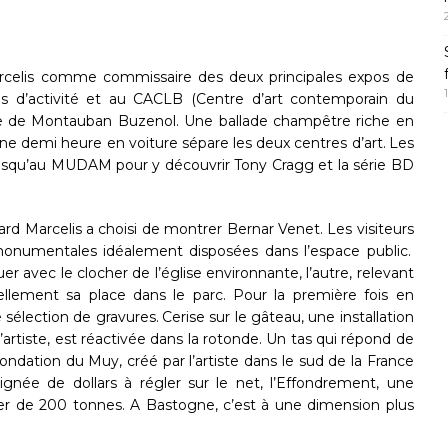
arcelis comme commissaire des deux principales expos de
ns d’activité et au CACLB (Centre d’art contemporain du
site de Montauban Buzenol. Une ballade champêtre riche en
e demi heure en voiture sépare les deux centres d’art. Les
usqu’au MUDAM pour y découvrir Tony Cragg et la série BD
d Marcelis a choisi de montrer Bernar Venet. Les visiteurs
monumentales idéalement disposées dans l’espace public.
r avec le clocher de l’église environnante, l’autre, relevant
ellement sa place dans le parc. Pour la première fois en
 sélection de gravures. Cerise sur le gâteau, une installation
’artiste, est réactivée dans la rotonde. Un tas qui répond de
Fondation du Muy, créé par l’artiste dans le sud de la France
ignée de dollars à régler sur le net, l’Effondrement, une
cier de 200 tonnes. A Bastogne, c’est à une dimension plus