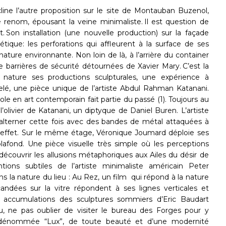
ine l’autre proposition sur le site de Montauban Buzenol,
de renom, épousant la veine minimaliste. Il est question de
t. Son installation (une nouvelle production) sur la façade
tique: les perforations qui affleurent à la surface de ses
 nature environnante. Non loin de là, à l’arrière du container
de barrières de sécurité détournées de Xavier Mary. C’est la
e nature ses productions sculpturales, une expérience à
arbelé, une pièce unique de l’artiste Abdul Rahman Katanani.
e en art contemporain fait partie du passé (1). Toujours au
olivier de Katanani, un diptyque de Daniel Buren. L’artiste
t alterner cette fois avec des bandes de métal attaquées à
el effet. Sur le même étage, Véronique Joumard déploie ses
lafond. Une pièce visuelle très simple où les perceptions
À découvrir les allusions métaphoriques aux Ailes du désir de
tions subtiles de l’artiste minimaliste américain Peter
la nature du lieu : Au Rez, un film qui répond à la nature
ndées sur la vitre répondent à ses lignes verticales et
 les accumulations des sculptures sommiers d’Eric Baudart
eu, ne pas oublier de visiter le bureau des Forges pour y
r dénommée “Lux”, de toute beauté et d’une modernité