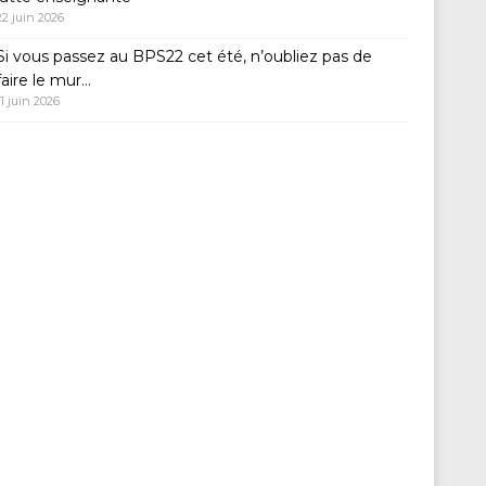
22 juin 2026
Si vous passez au BPS22 cet été, n’oubliez pas de
faire le mur…
11 juin 2026