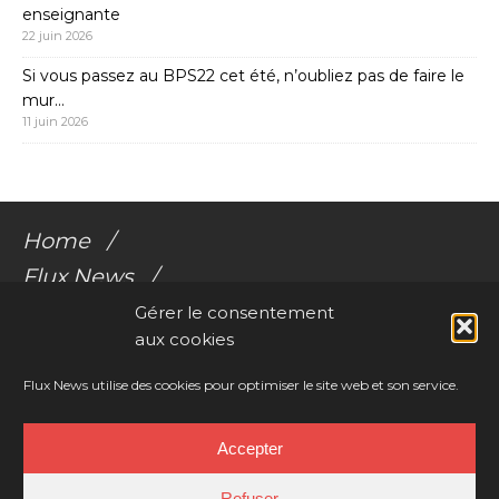
enseignante
22 juin 2026
Si vous passez au BPS22 cet été, n’oubliez pas de faire le
mur…
11 juin 2026
Home
Flux News
Galerie Flux
Gérer le consentement
aux cookies
Audio
Videos
Flux News utilise des cookies pour optimiser le site web et son service.
Résonances Corporelles
Accepter
Contact
Refuser