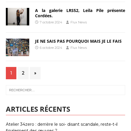
A la galerie LRS52, Leila Pile présente
Cordées.
7 octobre 2024
Flux News
JE NE SAIS PAS POURQUOI MAIS JE LE FAIS
6 octobre 2024
Flux News
1
2
»
ARTICLES RÉCENTS
Atelier 34zero : derrière le soi- disant scandale, reste-t-il
finalement des œuvres ?