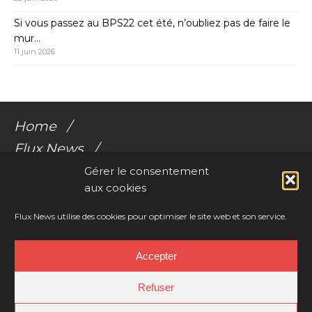
Si vous passez au BPS22 cet été, n’oubliez pas de faire le
mur…
11 juin 2026
Home
Flux News
Galerie Flux
Gérer le consentement
aux cookies
Audio
Videos
Flux News utilise des cookies pour optimiser le site web et son service.
Résonances Corporelles
Accepter
Contact
Refuser