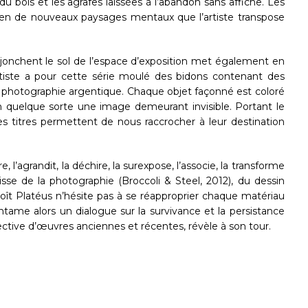
u bois et les agrafes laissées à l’abandon sans affiche. Les
s en de nouveaux paysages mentaux que l’artiste transpose
 jonchent le sol de l’espace d’exposition met également en
artiste a pour cette série moulé des bidons contenant des
 photographie argentique. Chaque objet façonné est coloré
n quelque sorte une image demeurant invisible. Portant le
les titres permettent de nous raccrocher à leur destination
re, l’agrandit, la déchire, la surexpose, l’associe, la transforme
gisse de la photographie (Broccoli & Steel, 2012), du dessin
enoît Platéus n’hésite pas à se réapproprier chaque matériau
entame alors un dialogue sur la survivance et la persistance
ective d’œuvres anciennes et récentes, révèle à son tour.