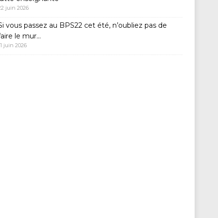
22 juin 2026
Si vous passez au BPS22 cet été, n’oubliez pas de
faire le mur…
11 juin 2026