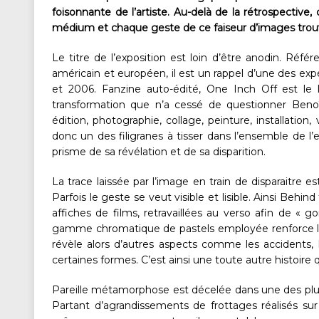
foisonnante de l’artiste. Au-delà de la rétrospectiv
médium et chaque geste de ce faiseur d’images trouv
Le titre de l’exposition est loin d’être anodin. Réf
américain et européen, il est un rappel d’une des exp
et 2006. Fanzine auto-édité, One Inch Off est le
transformation que n’a cessé de questionner Benoî
édition, photographie, collage, peinture, installatio
donc un des filigranes à tisser dans l’ensemble de l’
prisme de sa révélation et de sa disparition.
La trace laissée par l’image en train de disparaitre e
Parfois le geste se veut visible et lisible. Ainsi Beh
affiches de films, retravaillées au verso afin de « 
gamme chromatique de pastels employée renforce l’i
révèle alors d’autres aspects comme les accidents, l
certaines formes. C’est ainsi une toute autre histoire 
Pareille métamorphose est décelée dans une des plus
Partant d’agrandissements de frottages réalisés sur