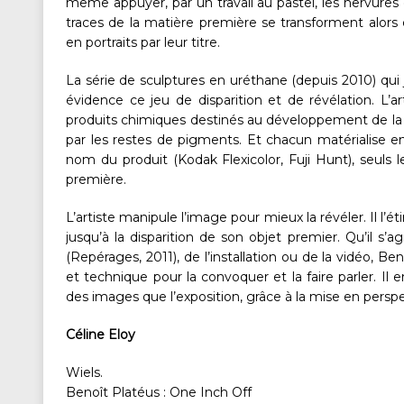
même appuyer, par un travail au pastel, les nervures d
traces de la matière première se transforment alor
en portraits par leur titre.
La série de sculptures en uréthane (depuis 2010) qui
évidence ce jeu de disparition et de révélation. L’
produits chimiques destinés au développement de la
par les restes de pigments. Et chacun matérialise e
nom du produit (Kodak Flexicolor, Fuji Hunt), seuls 
première.
L’artiste manipule l’image pour mieux la révéler. Il l’éti
jusqu’à la disparition de son objet premier. Qu’il s’a
(Repérages, 2011), de l’installation ou de la vidéo, B
et technique pour la convoquer et la faire parler. Il 
des images que l’exposition, grâce à la mise en persp
Céline Eloy
Wiels.
Benoît Platéus : One Inch Off