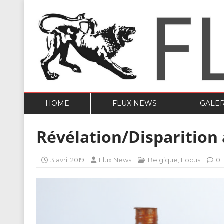
HOME
FLUX NEWS
GALER
Révélation/Disparition 
3 avril 2019
Flux News
Belgique
,
Focus
0