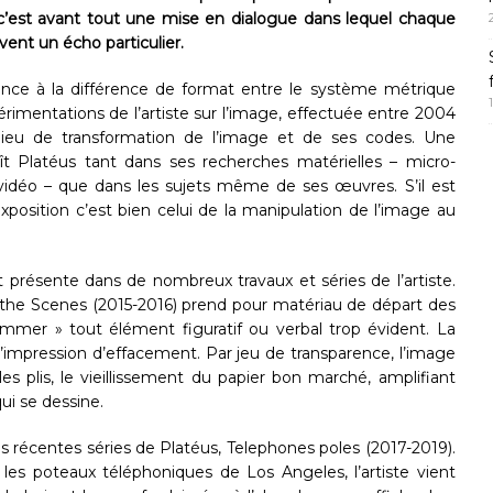
e, c’est avant tout une mise en dialogue dans lequel chaque
ent un écho particulier.
érence à la différence de format entre le système métrique
érimentations de l’artiste sur l’image, effectuée entre 2004
 lieu de transformation de l’image et de ses codes. Une
t Platéus tant dans ses recherches matérielles – micro-
n, vidéo – que dans les sujets même de ses œuvres. S’il est
exposition c’est bien celui de la manipulation de l’image au
st présente dans de nombreux travaux et séries de l’artiste.
ind the Scenes (2015-2016) prend pour matériau de départ des
gommer » tout élément figuratif ou verbal trop évident. La
mpression d’effacement. Par jeu de transparence, l’image
es plis, le vieillissement du papier bon marché, amplifiant
qui se dessine.
 récentes séries de Platéus, Telephones poles (2017-2019).
 les poteaux téléphoniques de Los Angeles, l’artiste vient