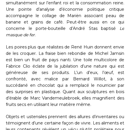
simultanément sur l’enfant roi et la consommation reine.
Une pointe d’analyse d’économie politique critique
accompagne le collage de Mariën associant peau de
banane et grains de café. Peut-être aussi en ce qui
concerne le porte-bouteille d’André Stas baptisé
Le
masque de fer
.
Les poires plus que réalistes de René Huin donnent envie
de les croquer. La fraise bien rebondie de Michel Jamsin
est bien un fruit de pays nanti. Une toile multicolore de
Fabrice Clio éclate de la jubilation d’une nature qui est
généreuse de ses produits. L’un d’eux, l’œuf, est
confronté, avec malice par Bernard Willot, à son
succédané en chocolat qui a remplacé le nourricier par
des surprises en plastique. Quant aux sculptures en bois
d’érable de Marc Vandemeulebroek, elles magnifient des
fruits secs en utilisant leur matière même.
Objets et ustensiles prennent des allures d’inventaires ou
témoignent d’une certaine façon de vivre. Les aliments et
leurs contenants révèlent un vécu plutôt prolétaire pour