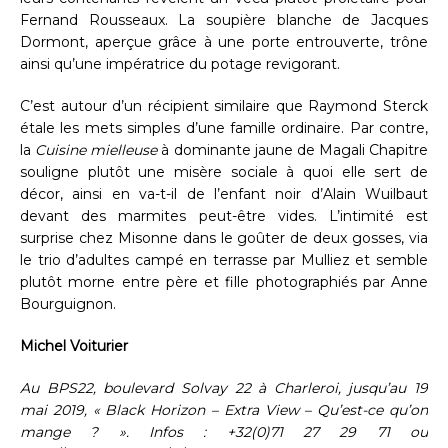
Fernand Rousseaux. La soupière blanche de Jacques
Dormont, aperçue grâce à une porte entrouverte, trône
ainsi qu’une impératrice du potage revigorant.
C’est autour d’un récipient similaire que Raymond Sterck
étale les mets simples d’une famille ordinaire. Par contre,
la
Cuisine mielleuse
à dominante jaune de Magali Chapitre
souligne plutôt une misère sociale à quoi elle sert de
décor, ainsi en va-t-il de l’enfant noir d’Alain Wuilbaut
devant des marmites peut-être vides. L’intimité est
surprise chez Misonne dans le goûter de deux gosses, via
le trio d’adultes campé en terrasse par Mulliez et semble
plutôt morne entre père et fille photographiés par Anne
Bourguignon.
Michel Voiturier
Au BPS22, boulevard Solvay 22 à Charleroi, jusqu’au 19
mai 2019, « Black Horizon – Extra View – Qu’est-ce qu’on
mange ? ». Infos : +32(0)71 27 29 71 ou