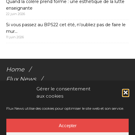
Quand la colère prend forme : une esthétique de la lutte
enseignante
22 juin 2026
Si vous passez au BPS22 cet été, n’oubliez pas de faire le
mur…
11 juin 2026
Home
Flux News
Galerie Flux
Gérer le consentement
aux cookies
Audio
Videos
Flux News utilise des cookies pour optimiser le site web et son service.
Résonances Corporelles
Accepter
Contact