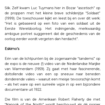
Slik. Zelf kwam Luc Tuymans hier in Bozar “ascetisch” op
de proppen met het kleine brave schilderijtje “Soldaat”
(1999). De toeschouwer kijkt en leest bij en over dit werk:
“Het is gebaseerd op een foto van een soldaat uit de
Eerste Wereldoorlog. Het indringende, merkwaardig
ambigue portret suggereert dat de geschiedenis van de
oorlog eerder wordt vergeten dan herdacht”.
Eskimo’s
Eén van de lichtpunten bij de zogenaamde “tandems” op
de expo is de nieuwe (!) video van de Nederlandse Marijke
van Warmerdam (1959). Zij gaat met haar fascinerende,
doltollende video van een op sneeuw naar beneden
donderende valies – waaruit een meisje tevoorschijn komt
– als het ware op een surreële wijze in op een bijzondere
documentaire uit 1922.
Die film is van de Amerikaan Robert Flaherty die met
“Nanook of the North” wordt beschouwd als dé pionier