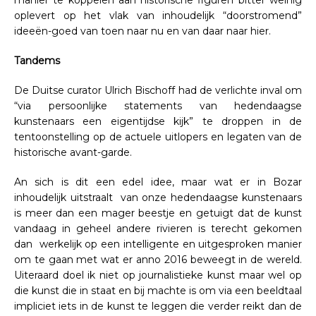
oplevert op het vlak van inhoudelijk “doorstromend”
ideeën-goed van toen naar nu en van daar naar hier.
Tandems
De Duitse curator Ulrich Bischoff had de verlichte inval om
“via persoonlijke statements van hedendaagse
kunstenaars een eigentijdse kijk” te droppen in de
tentoonstelling op de actuele uitlopers en legaten van de
historische avant-garde.
An sich is dit een edel idee, maar wat er in Bozar
inhoudelijk uitstraalt van onze hedendaagse kunstenaars
is meer dan een mager beestje en getuigt dat de kunst
vandaag in geheel andere rivieren is terecht gekomen
dan werkelijk op een intelligente en uitgesproken manier
om te gaan met wat er anno 2016 beweegt in de wereld.
Uiteraard doel ik niet op journalistieke kunst maar wel op
die kunst die in staat en bij machte is om via een beeldtaal
impliciet iets in de kunst te leggen die verder reikt dan de