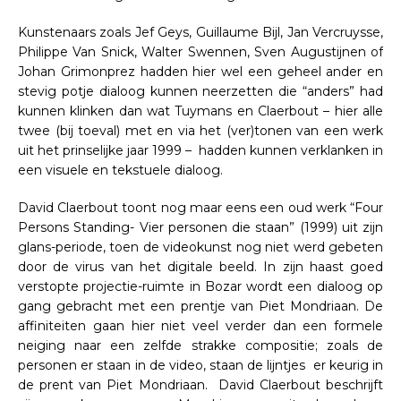
Kunstenaars zoals Jef Geys, Guillaume Bijl, Jan Vercruysse,
Philippe Van Snick, Walter Swennen, Sven Augustijnen of
Johan Grimonprez hadden hier wel een geheel ander en
stevig potje dialoog kunnen neerzetten die “anders” had
kunnen klinken dan wat Tuymans en Claerbout – hier alle
twee (bij toeval) met en via het (ver)tonen van een werk
uit het prinselijke jaar 1999 – hadden kunnen verklanken in
een visuele en tekstuele dialoog.
David Claerbout toont nog maar eens een oud werk “Four
Persons Standing- Vier personen die staan” (1999) uit zijn
glans-periode, toen de videokunst nog niet werd gebeten
door de virus van het digitale beeld. In zijn haast goed
verstopte projectie-ruimte in Bozar wordt een dialoog op
gang gebracht met een prentje van Piet Mondriaan. De
affiniteiten gaan hier niet veel verder dan een formele
neiging naar een zelfde strakke compositie; zoals de
personen er staan in de video, staan de lijntjes er keurig in
de prent van Piet Mondriaan. David Claerbout beschrijft