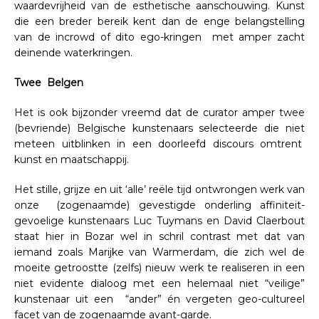
waardevrijheid van de esthetische aanschouwing. Kunst
die een breder bereik kent dan de enge belangstelling
van de incrowd of dito ego-kringen met amper zacht
deinende waterkringen.
Twee Belgen
Het is ook bijzonder vreemd dat de curator amper twee
(bevriende) Belgische kunstenaars selecteerde die niet
meteen uitblinken in een doorleefd discours omtrent
kunst en maatschappij.
Het stille, grijze en uit ‘alle’ reële tijd ontwrongen werk van
onze (zogenaamde) gevestigde onderling affiniteit-
gevoelige kunstenaars Luc Tuymans en David Claerbout
staat hier in Bozar wel in schril contrast met dat van
iemand zoals Marijke van Warmerdam, die zich wel de
moeite getroostte (zelfs) nieuw werk te realiseren in een
niet evidente dialoog met een helemaal niet “veilige”
kunstenaar uit een “ander” én vergeten geo-cultureel
facet van de zogenaamde avant-garde.