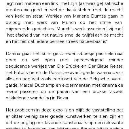
legt niet meteen een link met zijn (aanwezige) satirische
prenten die goed en wel de draak steken met de macht
van kerk en staat. Werkjes van Marlene Dumas gaan in
dialoog met werk van Munch op het ritme van
mijmerende gedachtes. Munch’s werk associeert zij met
“het afscheid van het naturalisme, de twijfel aan de macht
en het feit dat iedere penseelstreek traceerbaar is”.
Daarna gaat het kunstgeschiedenis-boekje pas helemaal
goed en wel open met opeenvolgend minder
beduidende werkjes van Die Brücke en Der Blaue Reiter,
het Futurisme en de Russische avant-garde, waarna … van
alles en nog wat zoals een insert van de Belgische avant-
garde, Marcel Duchamp en experimenten met cinema de
revue passeren op de paden van een drukke visueel
prikkelende wandeling in Bozar.
Het probleem in deze expo is en blijft de vaststelling dat
er bitter weinig zeer goede kunstwerken te zien zijn en
dat de poging om levende kunstenaars op een relevante
manier te koppelen aan historische figuren bitter weinig