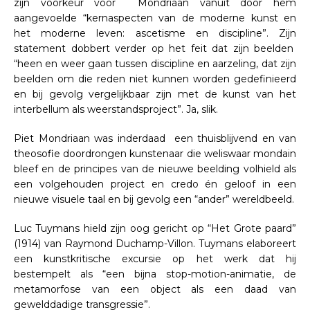
zijn voorkeur voor Mondriaan vanuit door hem
aangevoelde “kernaspecten van de moderne kunst en
het moderne leven: ascetisme en discipline”. Zijn
statement dobbert verder op het feit dat zijn beelden
“heen en weer gaan tussen discipline en aarzeling, dat zijn
beelden om die reden niet kunnen worden gedefinieerd
en bij gevolg vergelijkbaar zijn met de kunst van het
interbellum als weerstandsproject”. Ja, slik.
Piet Mondriaan was inderdaad een thuisblijvend en van
theosofie doordrongen kunstenaar die weliswaar mondain
bleef en de principes van de nieuwe beelding volhield als
een volgehouden project en credo én geloof in een
nieuwe visuele taal en bij gevolg een “ander” wereldbeeld.
Luc Tuymans hield zijn oog gericht op “Het Grote paard”
(1914) van Raymond Duchamp-Villon. Tuymans elaboreert
een kunstkritische excursie op het werk dat hij
bestempelt als “een bijna stop-motion-animatie, de
metamorfose van een object als een daad van
gewelddadige transgressie”.