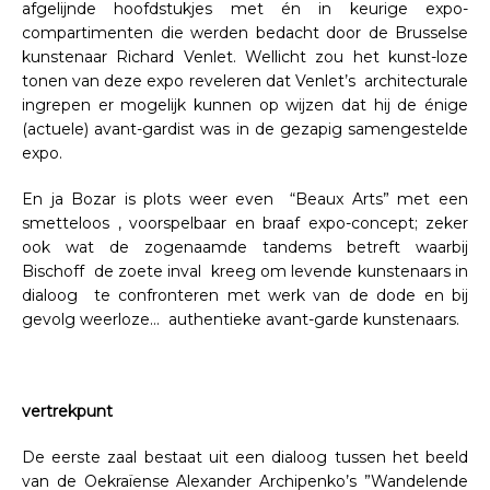
afgelijnde hoofdstukjes met én in keurige expo-
compartimenten die werden bedacht door de Brusselse
kunstenaar Richard Venlet. Wellicht zou het kunst-loze
tonen van deze expo reveleren dat Venlet’s architecturale
ingrepen er mogelijk kunnen op wijzen dat hij de énige
(actuele) avant-gardist was in de gezapig samengestelde
expo.
En ja Bozar is plots weer even “Beaux Arts” met een
smetteloos , voorspelbaar en braaf expo-concept; zeker
ook wat de zogenaamde tandems betreft waarbij
Bischoff de zoete inval kreeg om levende kunstenaars in
dialoog te confronteren met werk van de dode en bij
gevolg weerloze… authentieke avant-garde kunstenaars.
vertrekpunt
De eerste zaal bestaat uit een dialoog tussen het beeld
van de Oekraïense Alexander Archipenko’s ”Wandelende