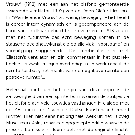
Vrouw” (1912) met een aan het plafond gemonteerde
zwierende ventilator (1997) van de Deen Olafur Eliasson.
In “Wandelende Vrouw” zit weinig beweging – het beeld
is eerder intern-dynamisch en is gecomponeerd aan de
hand van in elkaar gebrachte geo-vormen. In 1913 zou er
met het futurisme pas écht beweging komen in de
statische beeldhouwkunst die op alle vlak “voortgang“ en
vooruitgang suggereerde. De combinatie hier met
Eliasson’s ventilator en zijn commentaar in het publiek-
boekje is zwak en bijna overbodig: “mijn werk maakt de
ruimte tastbaar, het maakt van de negatieve ruimte een
positieve ruimte”…
Helemaal bont aan het begin van deze expo is de
aanwezigheid van een splinterbom waarvan de stukjes via
het plafond aan vele touwtjes vasthangen in dialoog met
de “48 portretten “ van de Duitse kunstenaar Gerhard
Richter. Hier, niet eens het originele werk uit het Ludwig
Museum in Köln, maar een opgediepte editie waarvan de
presentatie niks van doen heeft met de originele kracht