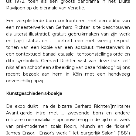
uit 1972, toen als één groots panorama in het Duits
Paviljoen op de biënnale van Venetië.
Een versplinterde bom confronteren met een editie van
een meesterwerk van Gerhard Richter is te beschouwen
als uiterst illustratief, gratuit gebruikmaken van zijn werk
en (zijn) status en … betreft een met weinig respect
tonen van een kopie van een absoluut meesterwerk in
een contextueel banaal-causale tentoonstellings-orde en
dito symboliek. Gerhard Richter wist van deze frats zelf
niks af en schoof een afbeelding van deze “dialoog” bij ons
recent bezoek aan hem in Köln met een handveeg
onverschillig opzij…
Kunstgeschiedenis-boekje
De expo duikt na de bizarre Gerhard Richter/(militaire)
Avant-garde intro met … zwevende bom en andere
militaire memorabilia – opnieuw terug in de tijd met werk
van pré-modernen zoals Rodin, Munch en de “lokale”
James Ensor. Ensor’s werk “Het burgerlijk Salon” (1881)