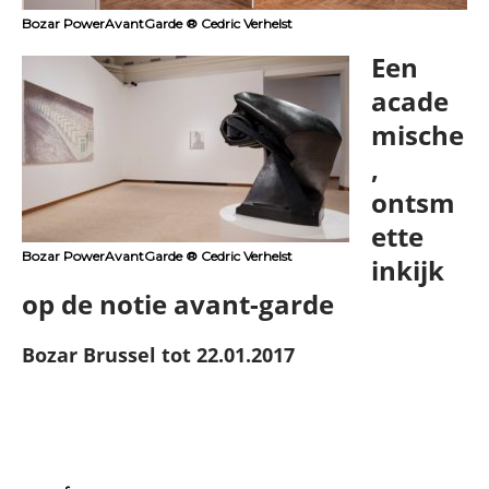
Bozar PowerAvantGarde ® Cedric Verhelst
Een
acade
mische
,
ontsm
ette
Bozar PowerAvantGarde ® Cedric Verhelst
inkijk
op de notie avant-garde
Bozar Brussel tot 22.01.2017