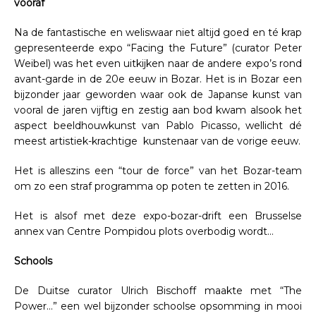
vooraf
Na de fantastische en weliswaar niet altijd goed en té krap
gepresenteerde expo “Facing the Future” (curator Peter
Weibel) was het even uitkijken naar de andere expo’s rond
avant-garde in de 20e eeuw in Bozar. Het is in Bozar een
bijzonder jaar geworden waar ook de Japanse kunst van
vooral de jaren vijftig en zestig aan bod kwam alsook het
aspect beeldhouwkunst van Pablo Picasso, wellicht dé
meest artistiek-krachtige kunstenaar van de vorige eeuw.
Het is alleszins een “tour de force” van het Bozar-team
om zo een straf programma op poten te zetten in 2016.
Het is alsof met deze expo-bozar-drift een Brusselse
annex van Centre Pompidou plots overbodig wordt…
Schools
De Duitse curator Ulrich Bischoff maakte met “The
Power…” een wel bijzonder schoolse opsomming in mooi