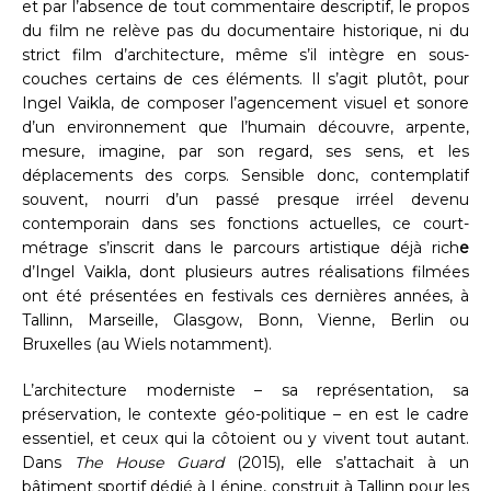
et par l’absence de tout commentaire descriptif, le propos
du film ne relève pas du documentaire historique, ni du
strict film d’architecture, même s’il intègre en sous-
couches certains de ces éléments. Il s’agit plutôt, pour
Ingel Vaikla, de composer l’agencement visuel et sonore
d’un environnement que l’humain découvre, arpente,
mesure, imagine, par son regard, ses sens, et les
déplacements des corps. Sensible donc, contemplatif
souvent, nourri d’un passé presque irréel devenu
contemporain dans ses fonctions actuelles, ce court-
métrage s’inscrit dans le parcours artistique déjà rich
e
d’Ingel Vaikla, dont plusieurs autres réalisations filmées
ont été présentées en festivals ces dernières années, à
Tallinn, Marseille, Glasgow, Bonn, Vienne, Berlin ou
Bruxelles (au Wiels notamment).
L’architecture moderniste – sa représentation, sa
préservation, le contexte géo-politique – en est le cadre
essentiel, et ceux qui la côtoient ou y vivent tout autant.
Dans
The House Guard
(2015), elle s’attachait à un
bâtiment sportif dédié à Lénine, construit à Tallinn pour les