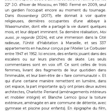
e
22
J.O. d’hiver de Moscou, en 1980. Fermé en 2009, seul
un gardien l’occupait encore au moment du tournage.
Dans
Roosenberg
(2017), elle donnait à voir quatre
religieuses, dernières occupantes d’une abbaye à
Waasmunster, dont elle a partagé la vie durant quelques
mois, et leur départ imminent. Sa dernière réalisation,
Moi
aussi, je regarde
(2024), est une immersion dans la Cité
radieuse, l’Unité d’Habitation à Marseille, et ses 337
appartements en hauteur conçus par l’Atelier Le Corbusier
entre 1947 et 1952. Ici encore, des enfants jouant dans des
escaliers ou sur leurs planches de skate. Les seuls
commentaires sont en voix off. Ce sont celles de trois
femmes, livrant des fragments de leur quotidien dans
l’immeuble, et leur bien-être de « faire communauté ». Et
qui d’une certaine manière remettent en lumière, dans
cet espace, la part importante qu’y ont prises deux autres
architectes, Charlotte Perriand (aménagements intérieurs
et mobilier intégré) et Blanche Lemco (pour la toiture
extérieure, aménagée en aire commune de détente, avec
gymnase et piscine pour enfants). En épigraphe du film,