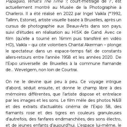
Papagalo, What’s The Time ?,
court-métrage de 7’, est
actuellement montré au Musée de la Photographie à
Charleroi. Il a été réalisé en 2022 par Ingel Vaikla (°1992,
Tallinn, Estonie), artiste visuelle basée à Bruxelles, après un
cursus de photographie aux Beaux-Arts dans son pays,
suivi d’études en réalisation au HISK de Gand. Avec ce
film (qu’elle a tourné en 16mm puis transféré en vidéo
HD), Vaikla – qui cite volontiers Chantal Akerman – plonge
le spectateur dans un espace-temps fait de constants
allers-retours entre l’année 1958 et les années 2020. De
l’Expo universelle de Bruxelles à la commune flamande
de… Wevelgem, non loin de Courtrai.
On ne le devine que peu à peu. Ce voyage intrigue
d’abord, séduit ensuite, et donne le champ libre à des
mémoires différentes, que l’artiste dispose et entrelace
par les images et les sons. Le film mêle des photos N&B
et des extraits d’actualités cinéma de l’Expo 58, des
flamants rose et des tigres en couleurs granuleuses
d’autrefois, des fanfares endimanchées, des sons électro,
et de jeunes enfants d’aujourd’hui. L’espace lui-même, le