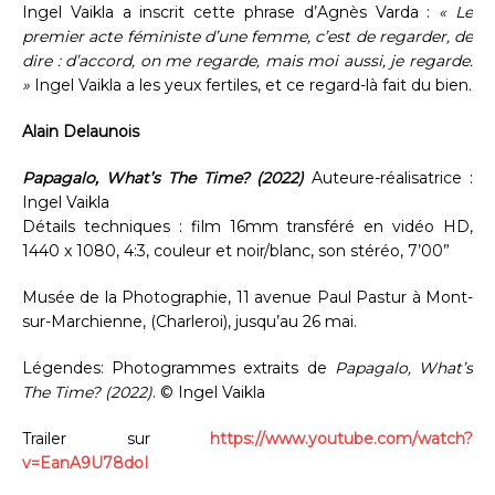
Ingel Vaikla a inscrit cette phrase d’Agnès Varda :
« Le
premier acte féministe d’une femme, c’est de regarder, de
dire : d’accord, on me regarde, mais moi aussi, je regarde.
»
Ingel Vaikla a les yeux fertiles, et ce regard-là fait du bien.
Alain Delaunois
Papagalo, What’s The Time? (2022)
Auteure-réalisatrice :
Ingel Vaikla
Détails techniques : film 16mm transféré en vidéo HD,
1440 x 1080, 4:3, couleur et noir/blanc, son stéréo, 7’00”
Musée de la Photographie, 11 avenue Paul Pastur à Mont-
sur-Marchienne, (Charleroi), jusqu’au 26 mai.
Légendes: Photogrammes extraits de
Papagalo, What’s
The Time? (2022)
. © Ingel Vaikla
Trailer sur
https://www.youtube.com/watch?
v=EanA9U78doI