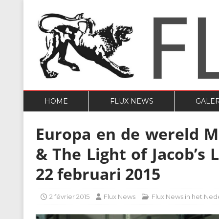
HOME
FLUX NEWS
GALER
Europa en de wereld M
& The Light of Jacob’s 
22 februari 2015
2 février 2015
Flux News
Flux News in het Ned