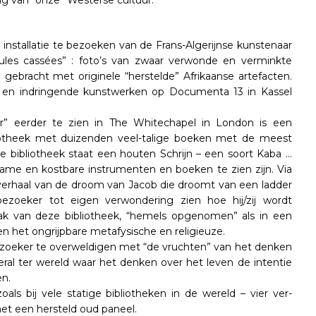
ng van “onze” Westerse cultuur.
 installatie te bezoeken van de Frans-Algerijnse kunstenaar
eules cassées” : foto’s van zwaar verwonde en verminkte
n gebracht met originele “herstelde” Afrikaanse artefacten.
 en indringende kunstwerken op Documenta 13 in Kassel
r” eerder te zien in The Whitechapel in London is een
ibliotheek met duizenden veel-talige boeken met de meest
e bibliotheek staat een houten Schrijn – een soort Kaba …
dzame en kostbare instrumenten en boeken te zien zijn. Via
 verhaal van de droom van Jacob die droomt van een ladder
zoeker tot eigen verwondering zien hoe hij/zij wordt
k van deze bibliotheek, “hemels opgenomen” als in een
n het ongrijpbare metafysische en religieuze.
 bezoeker te overweldigen met “de vruchten” van het denken
ral ter wereld waar het denken over het leven de intentie
en.
ls bij vele statige bibliotheken in de wereld – vier ver-
et een hersteld oud paneel.