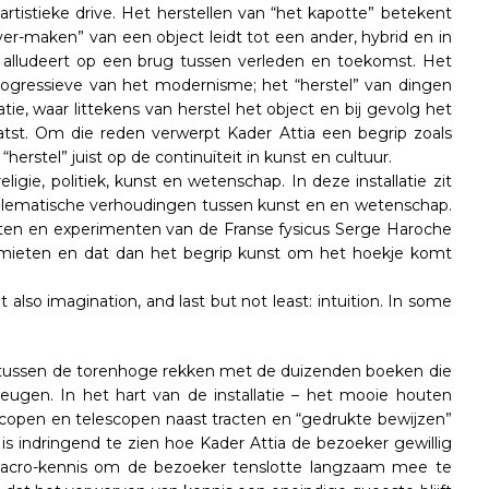
rtistieke drive. Het herstellen van “het kapotte” betekent
ver-maken” van een object leidt tot een ander, hybrid en in
 alludeert op een brug tussen verleden en toekomst. Het
progressieve van het modernisme; het “herstel” van dingen
atie, waar littekens van herstel het object en bij gevolg het
aatst. Om die reden verwerpt Kader Attia een begrip zoals
herstel” juist op de continuïteit in kunst en cultuur.
ligie, politiek, kunst en wetenschap. In deze installatie zit
blematische verhoudingen tussen kunst en en wetenschap.
chten en experimenten van de Franse fysicus Serge Haroche
limieten en dat dan het begrip kunst om het hoekje komt
also imagination, and last but not least: intuition. In some
bij tussen de torenhoge rekken met de duizenden boeken die
heugen. In het hart van de installatie – het mooie houten
scopen en telescopen naast tracten en “gedrukte bewijzen”
s indringend te zien hoe Kader Attia de bezoeker gewillig
acro-kennis om de bezoeker tenslotte langzaam mee te