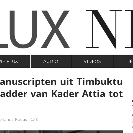
IE FLUX
AUDIO
VIDEOS
RÉ
anuscripten uit Timbuktu
Ladder van Kader Attia tot
erlands
,
Focus
0