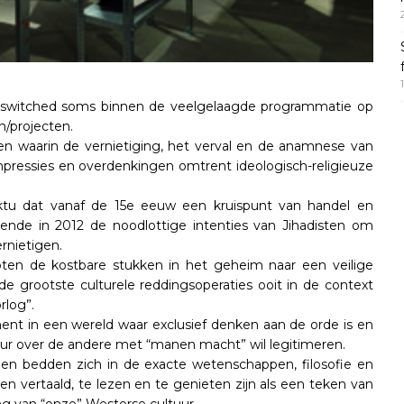
en switched soms binnen de veelgelaagde programmatie op
n/projecten.
gen waarin de vernietiging, het verval en de anamnese van
mpressies en overdenkingen omtrent ideologisch-religieuze
ktu dat vanaf de 15e eeuw een kruispunt van handel en
ende in 2012 de noodlottige intenties van Jihadisten om
rnietigen.
eepten de kostbare stukken in het geheim naar een veilige
e grootste culturele reddingsoperaties ooit in de context
rlog”.
ment in een wereld waar exclusief denken aan de orde is en
ur over de andere met “manen macht” wil legitimeren.
n bedden zich in de exacte wetenschappen, filosofie en
en vertaald, te lezen en te genieten zijn als een teken van