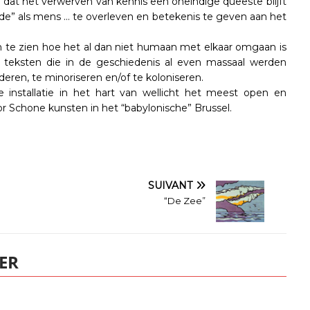
n dat het verwerven van kennis een oneindige queeste blijft
inde” als mens … te overleven en betekenis te geven aan het
 en te zien hoe het al dan niet humaan met elkaar omgaan is
teksten die in de geschiedenis al even massaal werden
eren, te minoriseren en/of te koloniseren.
installatie in het hart van wellicht het meest open en
or Schone kunsten in het “babylonische” Brussel.
SUIVANT
“De Zee”
ER