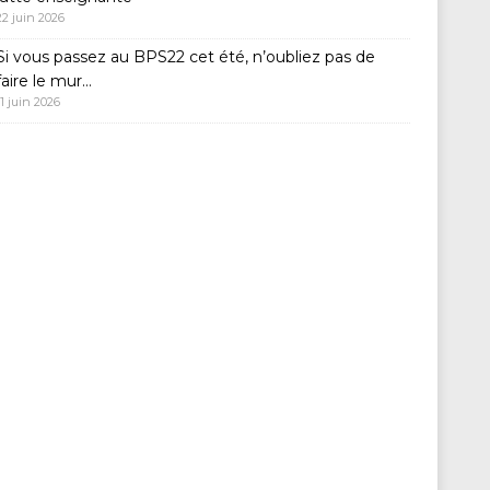
22 juin 2026
Si vous passez au BPS22 cet été, n’oubliez pas de
faire le mur…
11 juin 2026