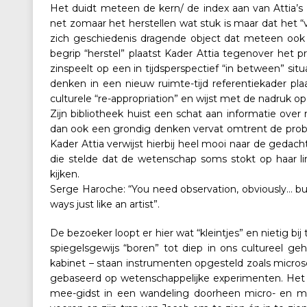
Het duidt meteen de kern/ de index aan van Attia’s a
net zomaar het herstellen wat stuk is maar dat het “
zich geschiedenis dragende object dat meteen ook
begrip “herstel” plaatst Kader Attia tegenover het 
zinspeelt op een in tijdsperspectief “in between” situ
denken in een nieuw ruimte-tijd referentiekader pl
culturele “re-appropriation” en wijst met de nadruk op “
Zijn bibliotheek huist een schat aan informatie over re
dan ook een grondig denken vervat omtrent de pro
Kader Attia verwijst hierbij heel mooi naar de geda
die stelde dat de wetenschap soms stokt op haar 
kijken.
Serge Haroche: “You need observation, obviously… but 
ways just like an artist”.
De bezoeker loopt er hier wat “kleintjes” en nietig 
spiegelsgewijs “boren” tot diep in ons cultureel ge
kabinet – staan instrumenten opgesteld zoals micro
gebaseerd op wetenschappelijke experimenten. Het i
mee-gidst in een wandeling doorheen micro- en m