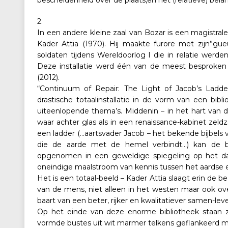
bescheidenheid over de plaats,en het (relatieve) bela
2.
In een andere kleine zaal van Bozar is een magistrale
Kader Attia (1970). Hij maakte furore met zijn”gu
soldaten tijdens Wereldoorlog I die in relatie werde
Deze installatie werd één van de meest besproken
(2012).
“Continuum of Repair: The Light of Jacob’s Ladde
drastische totaalinstallatie in de vorm van een b
uiteenlopende thema’s. Middenin – in het hart van d
waar achter glas als in een renaissance-kabinet zel
een ladder (…aartsvader Jacob – het bekende bijbels
die de aarde met de hemel verbindt…) kan de be
opgenomen in een geweldige spiegeling op het da
oneindige maalstroom van kennis tussen het aardse e
Het is een totaal-beeld – Kader Attia slaagt erin de
van de mens, niet alleen in het westen maar ook ove
baart van een beter, rijker en kwalitatiever samen-lev
Op het einde van deze enorme bibliotheek staan zoa
vormde bustes uit wit marmer telkens geflankeerd m