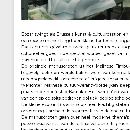
1.
Bozar swingt als Brussels kunst & cultuurbastion 
een exacte manier langsheen kleine tentoonstellinge
Dat is nu het geval met twee gratis tentoonstellin
cultureel erfgoed in perspectief worden gezet van i
zuivering en dito culturele hegemonie.
De originele manuscripten uit het Malinese Timbu
bijgevolg ook een wereld-baken werd van kennis, k
meedogenloos dit “non-correcte” erfgoed te willen ve
“Verlichte” Malinese cultuur-verantwoordelijken sl
plaats in de hoofdstad Bamako. Het werd “één van d
van een op de spits gedreven politiek-ideologische oo
De kleine expo in Bozar is vooral een krachtig state
onverdraagzaamheid de suprematie van de ene cultu
De manuscripten gaan over heel moderne thema’s e
poëzie waarvan tal van deze fraai verluchte fragment