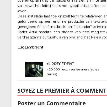
voeren op zijn trap van Jacob om te zien én in te zie
van zowel het feitelijke als het hypothetische “ten e
leven.
Deze installatie laat toe onszelf ferm te relativeren
gefundeerd op een enorme productie van teksten; 
genegeerd én zelfs misbruikt om “de ander” te intimid
Kader Attia maakte een droom van een magistrale 
verdraagzame cultuurhuis van ons land: het Paleis vo
Luk Lambrecht
PRÉCÉDENT
« 20.000 lieux » sur les mers (et les
terres)
SOYEZ LE PREMIER À COMMENT
Poster un Commentaire