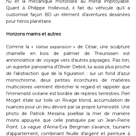
nu et la mécanique motorisée au métal impitoyable.
Quant à Philippe Hollevout, il fait du véhicule qu’il a
customisé façon BD un élément d’aventures dessinées
pour héros planétaire.
Horizons marins et autres
Comme la «
Valise expansion
» de César, une sculpture
charnelle en bois de palmier de Theunissen est
annonciatrice de voyage vers d’autres paysages. Pas loin,
un superbe panorama d’Olivier Debré, lui aussi plus proche
de l’abstraction que de la figuration : sur un fond d’azur
monochrome, deux petites écorchures de matières
multicolores viennent ébrécher le regard et rappeler que
l’immensité océane est bordée de repères terrestres. Piet
Moget étale sur toile un Rivage blond, accumulation de
nuances pour un lieu dévoré par sa propre luminosité. Une
photo de Patrick Messina pixellise la mer de manière
moins appuyée que celle pratiquée par un Jean-Pierre
Point. La vague d’Anna-Eva Bergman s’avance, tsunami
d’appartement, combinant feuille d’argent et peinture à