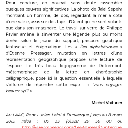
Pour conclure, on pourrait sans doute rassembler
quelques œuvres significatives. La photo de Jalal Sepehr
montrant un homme, de dos, regardant la mer à côté
d’une valise, assis sur des tapis d’Orient qui ne sont volants
que dans son imaginaire. Le travail sur verre de Philippe
Favier amène à s’inventer une légende plus ou moins
dorée selon le jaune du support, parcours graphique
fantasque et énigmatique. Les «
Îles alphabétiques
»
d’Étienne Pressager, mutation en lettres d’une
représentation géographique propose une lecture de
l’espace. Le très beau logogramme de Dotremont,
métamorphose de la lettre en chorégraphie
calligraphique, pose ici la question essentielle à laquelle
s’efforce de répondre cette expo : «
Vous voyagez
beaucoup
? ».
Michel Voiturier
Au LAAC, Pont Lucien Lefol à Dunkerque jusqu’au 8 mars
2015. Infos : 00 33 (0)328 29 56 00 ou
http://www.musenor.com/Les-Musees/Dunkerque-