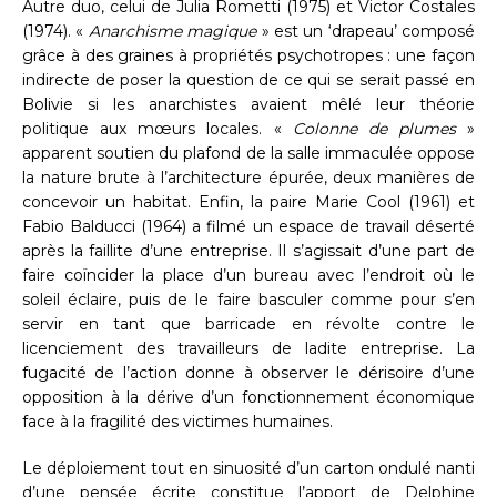
Autre duo, celui de Julia Rometti (1975) et Victor Costales
(1974). «
Anarchisme magique
» est un ‘drapeau’ composé
grâce à des graines à propriétés psychotropes : une façon
indirecte de poser la question de ce qui se serait passé en
Bolivie si les anarchistes avaient mêlé leur théorie
politique aux mœurs locales. «
Colonne de plumes
»
apparent soutien du plafond de la salle immaculée oppose
la nature brute à l’architecture épurée, deux manières de
concevoir un habitat. Enfin, la paire Marie Cool (1961) et
Fabio Balducci (1964) a filmé un espace de travail déserté
après la faillite d’une entreprise. Il s’agissait d’une part de
faire coïncider la place d’un bureau avec l’endroit où le
soleil éclaire, puis de le faire basculer comme pour s’en
servir en tant que barricade en révolte contre le
licenciement des travailleurs de ladite entreprise. La
fugacité de l’action donne à observer le dérisoire d’une
opposition à la dérive d’un fonctionnement économique
face à la fragilité des victimes humaines.
Le déploiement tout en sinuosité d’un carton ondulé nanti
d’une pensée écrite constitue l’apport de Delphine