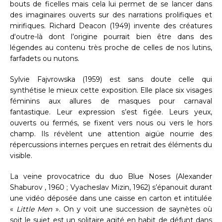
bouts de ficelles mais cela lui permet de se lancer dans
des imaginaires ouverts sur des narrations prolifiques et
mirifiques. Richard Deacon (1949) invente des créatures
d‘outre-là dont l’origine pourrait bien être dans des
légendes au contenu très proche de celles de nos lutins,
farfadets ou nutons.
Sylvie Fajvrowska (1959) est sans doute celle qui
synthétise le mieux cette exposition. Elle place six visages
féminins aux allures de masques pour carnaval
fantastique. Leur expression s’est figée. Leurs yeux,
ouverts ou fermés, se fixent vers nous ou vers le hors
champ. Ils révèlent une attention aigüe nourrie des
répercussions internes perçues en retrait des éléments du
visible.
La veine provocatrice du duo Blue Noses (Alexander
Shaburov , 1960 ; Vyacheslav Mizin, 1962) s’épanouit durant
une vidéo déposée dans une caisse en carton et intitulée
«
Little Men
». On y voit une succession de saynètes où
soit le sujet est un solitaire agité en habit de défunt dans