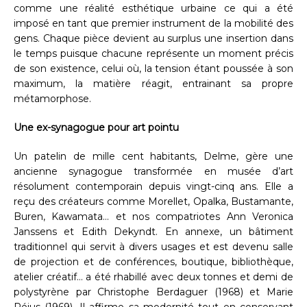
comme une réalité esthétique urbaine ce qui a été
imposé en tant que premier instrument de la mobilité des
gens. Chaque pièce devient au surplus une insertion dans
le temps puisque chacune représente un moment précis
de son existence, celui où, la tension étant poussée à son
maximum, la matière réagit, entrainant sa propre
métamorphose.
Une ex-synagogue pour art pointu
Un patelin de mille cent habitants, Delme, gère une
ancienne synagogue transformée en musée d’art
résolument contemporain depuis vingt-cinq ans. Elle a
reçu des créateurs comme Morellet, Opalka, Bustamante,
Buren, Kawamata… et nos compatriotes Ann Veronica
Janssens et Edith Dekyndt. En annexe, un bâtiment
traditionnel qui servit à divers usages et est devenu salle
de projection et de conférences, boutique, bibliothèque,
atelier créatif… a été rhabillé avec deux tonnes et demi de
polystyrène par Christophe Berdaguer (1968) et Marie
Péjus (1969). Il affirme sa modernité tout en conservant