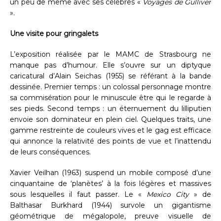
un peu de même avec ses célèbres «
Voyages de Gulliver
».
Une visite pour gringalets
L’exposition réalisée par le MAMC de Strasbourg ne
manque pas d’humour. Elle s’ouvre sur un diptyque
caricatural d’Alain Seichas (1955) se référant à la bande
dessinée. Premier temps : un colossal personnage montre
sa commisération pour le minuscule être qui le regarde à
ses pieds. Second temps : un éternuement du lilliputien
envoie son dominateur en plein ciel. Quelques traits, une
gamme restreinte de couleurs vives et le gag est efficace
qui annonce la relativité des points de vue et l’inattendu
de leurs conséquences.
Xavier Veilhan (1963) suspend un mobile composé d’une
cinquantaine de ‘planètes’ à la fois légères et massives
sous lesquelles il faut passer. Le «
Mexico City
» de
Balthasar Burkhard (1944) survole un gigantisme
géométrique de mégalopole, preuve visuelle de