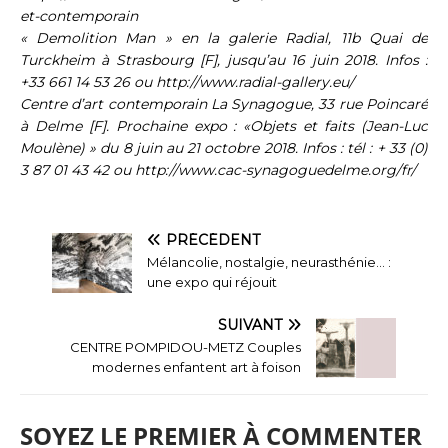
et-contemporain
« Demolition Man » en la galerie Radial, 11b Quai de
Turckheim à Strasbourg [F], jusqu’au 16 juin 2018. Infos :
+33 661 14 53 26 ou http://www.radial-gallery.eu/
Centre d’art contemporain La Synagogue, 33 rue Poincaré
à Delme [F]. Prochaine expo : «Objets et faits (Jean-Luc
Moulène) » du 8 juin au 21 octobre 2018. Infos : tél : + 33 (0)
3 87 01 43 42 ou http://www.cac-synagoguedelme.org/fr/
PRÉCÉDENT
Mélancolie, nostalgie, neurasthénie… :
une expo qui réjouit
SUIVANT
CENTRE POMPIDOU-METZ Couples
modernes enfantent art à foison
SOYEZ LE PREMIER À COMMENTER