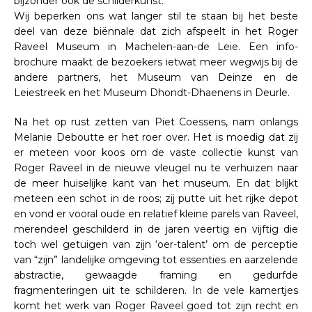
bijzonder ook de schilderkunst.
Wij beperken ons wat langer stil te staan bij het beste
deel van deze biënnale dat zich afspeelt in het Roger
Raveel Museum in Machelen-aan-de Leie. Een info-
brochure maakt de bezoekers ietwat meer wegwijs bij de
andere partners, het Museum van Deinze en de
Leiestreek en het Museum Dhondt-Dhaenens in Deurle.
Na het op rust zetten van Piet Coessens, nam onlangs
Melanie Deboutte er het roer over. Het is moedig dat zij
er meteen voor koos om de vaste collectie kunst van
Roger Raveel in de nieuwe vleugel nu te verhuizen naar
de meer huiselijke kant van het museum. En dat blijkt
meteen een schot in de roos; zij putte uit het rijke depot
en vond er vooral oude en relatief kleine parels van Raveel,
merendeel geschilderd in de jaren veertig en vijftig die
toch wel getuigen van zijn ‘oer-talent’ om de perceptie
van “zijn” landelijke omgeving tot essenties en aarzelende
abstractie, gewaagde framing en gedurfde
fragmenteringen uit te schilderen. In de vele kamertjes
komt het werk van Roger Raveel goed tot zijn recht en