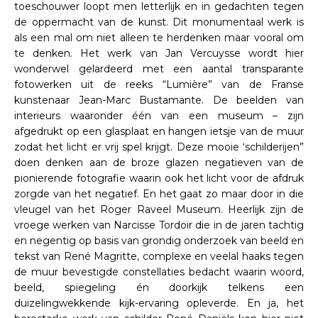
toeschouwer loopt men letterlijk en in gedachten tegen
de oppermacht van de kunst. Dit monumentaal werk is
als een mal om niet alleen te herdenken maar vooral om
te denken. Het werk van Jan Vercuysse wordt hier
wonderwel gelardeerd met een aantal transparante
fotowerken uit de reeks “Lumière” van de Franse
kunstenaar Jean-Marc Bustamante. De beelden van
interieurs waaronder één van een museum – zijn
afgedrukt op een glasplaat en hangen ietsje van de muur
zodat het licht er vrij spel krijgt. Deze mooie ‘schilderijen”
doen denken aan de broze glazen negatieven van de
pionierende fotografie waarin ook het licht voor de afdruk
zorgde van het negatief. En het gaat zo maar door in die
vleugel van het Roger Raveel Museum. Heerlijk zijn de
vroege werken van Narcisse Tordoir die in de jaren tachtig
en negentig op basis van grondig onderzoek van beeld en
tekst van René Magritte, complexe en veelal haaks tegen
de muur bevestigde constellaties bedacht waarin woord,
beeld, spiegeling én doorkijk telkens een
duizelingwekkende kijk-ervaring opleverde. En ja, het