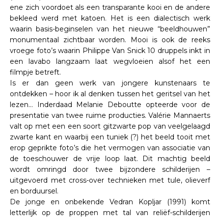
ene zich voordoet als een transparante kooi en de andere
bekleed werd met katoen. Het is een dialectisch werk
waarin basis-beginselen van het nieuwe “beeldhouwen”
monumentaal zichtbaar worden. Mooi is ook de reeks
vroege foto’s waarin Philippe Van Snick 10 druppels inkt in
een lavabo langzaam laat wegvloeien alsof het een
filmpje betreft.
Is er dan geen werk van jongere kunstenaars te
ontdekken – hoor ik al denken tussen het geritsel van het
lezen… Inderdaad Melanie Deboutte opteerde voor de
presentatie van twee ruime producties. Valérie Mannaerts
valt op met een een soort gitzwarte pop van veelgelaagd
zwarte kant en waarbij een tuniek (?) het beeld tooit met
erop geprikte foto’s die het vermogen van associatie van
de toeschouwer de vrije loop laat. Dit machtig beeld
wordt omringd door twee bijzondere schilderijen –
uitgevoerd met cross-over technieken met tule, olieverf
en borduursel.
De jonge en onbekende Vedran Kopljar (1991) komt
letterlijk op de proppen met tal van reliëf-schilderijen