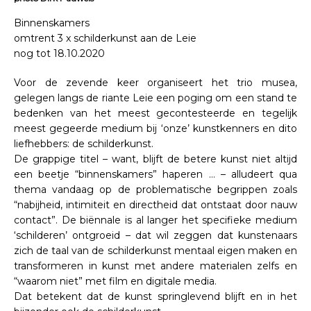
Binnenskamers
omtrent 3 x schilderkunst aan de Leie
nog tot 18.10.2020
Voor de zevende keer organiseert het trio musea,
gelegen langs de riante Leie een poging om een stand te
bedenken van het meest gecontesteerde en tegelijk
meest gegeerde medium bij ‘onze’ kunstkenners en dito
liefhebbers: de schilderkunst.
De grappige titel – want, blijft de betere kunst niet altijd
een beetje “binnenskamers” haperen … – alludeert qua
thema vandaag op de problematische begrippen zoals
“nabijheid, intimiteit en directheid dat ontstaat door nauw
contact”. De biënnale is al langer het specifieke medium
‘schilderen’ ontgroeid – dat wil zeggen dat kunstenaars
zich de taal van de schilderkunst mentaal eigen maken en
transformeren in kunst met andere materialen zelfs en
“waarom niet” met film en digitale media.
Dat betekent dat de kunst springlevend blijft en in het