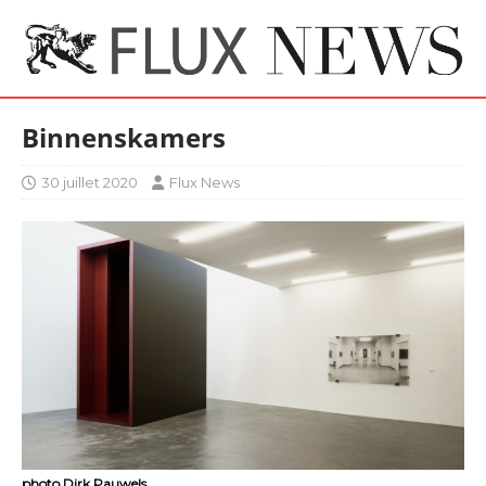
Binnenskamers
30 juillet 2020
Flux News
photo Dirk Pauwels