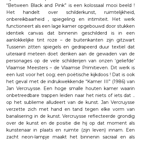
“Between Black and Pink” is een kolossaal mooi beeld !
Het handelt over schilderkunst, ruimtelijkheid,
onbereikbaarheid , spiegeling en intimiteit. Het werk
functioneert als een lage kamer opgebouwd door stukken
identiek canvas dat binnenin geschilderd is in een
aanlokkelijke tint roze – de buitenkanten zijn gitzwart
Tussenin zitten spiegels en gedrapeerd duur textiel dat
uiteraard meteen doet denken aan de gewaden van de
personages op de vele schilderijen van onzen ‘geliefde’
Vlaamse Meesters – de Vlaamse Primitieven. Dit werk is
een lust voor het oog; een poëtische kijkdoos ! Dat is ook
het geval met de indrukwekkende “Kamer III” (1986) van
Jan Vercruysse. Een hoge smalle houten kamer waarin
onbetreedbare trappen leiden naar het niets of iets dat ..
op het sublieme alludeert van de kunst. Jan Vercruysse
verzette zich met hand en tand tegen elke vorm van
banalisering in de kunst. Vercruysse reflecteerde grondig
over de kunst en de positie die hij op dat moment als
kunstenaar in plaats en ruimte (zijn leven) innam. Een
zacht neon-lampje maakt het binnenin sacraal en als