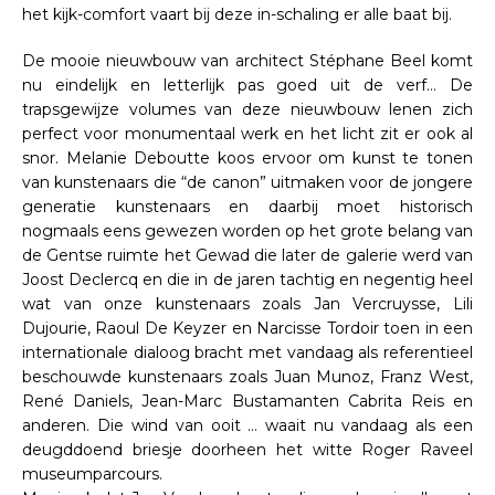
het kijk-comfort vaart bij deze in-schaling er alle baat bij.
De mooie nieuwbouw van architect Stéphane Beel komt
nu eindelijk en letterlijk pas goed uit de verf… De
trapsgewijze volumes van deze nieuwbouw lenen zich
perfect voor monumentaal werk en het licht zit er ook al
snor. Melanie Deboutte koos ervoor om kunst te tonen
van kunstenaars die “de canon” uitmaken voor de jongere
generatie kunstenaars en daarbij moet historisch
nogmaals eens gewezen worden op het grote belang van
de Gentse ruimte het Gewad die later de galerie werd van
Joost Declercq en die in de jaren tachtig en negentig heel
wat van onze kunstenaars zoals Jan Vercruysse, Lili
Dujourie, Raoul De Keyzer en Narcisse Tordoir toen in een
internationale dialoog bracht met vandaag als referentieel
beschouwde kunstenaars zoals Juan Munoz, Franz West,
René Daniels, Jean-Marc Bustamanten Cabrita Reis en
anderen. Die wind van ooit … waait nu vandaag als een
deugddoend briesje doorheen het witte Roger Raveel
museumparcours.