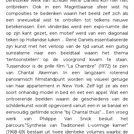
beresterke werk van schilder René Daniëls kon hier niet
ontbreken. Ook in een Magrittiaanse sfeer wist hij
composities te bedenken waarin het beeld zelf zich als
een sneeuwbal wist te ontrollen tot telkens nieuwe
betekenissen. Een vlinderdas werd een expo-ruimte die
op zijn kant gezet, een motief werd van een diagonaal
teken op Hollandse luiken … René Daniëls essentialiseerde
zijn kunst met het verloop van de tijd vanuit een guitig
surrealisme naar een beeldtaal waarin het thema
‘tentoonstellen’ op de voorgrond kwam te staan.
Tussendoor is de prille film “La Chambre” (1972) te zien
van Chantal Akerman. In een langzaam roterend
panoramisch filmstandpunt worden wij visueel getuige
van haar appartement in New York. Zelf ligt ze als een
soort onhandig model in bed en eet een appel. Wat een
ontroerende beelden waarin de geschiedenis van de
schilderkunst wordt opgevoerd vanuit een in se banaal en
eenvoudig gefilmde scène “bij Chantal thuis”…. Een vroeg
werk van Philippe Van Snick besluit het
parcours.”Synthese van Traditioneel L-vormige kamer”
(1968-69) bestaat uit twee identieke volumes waarbij de