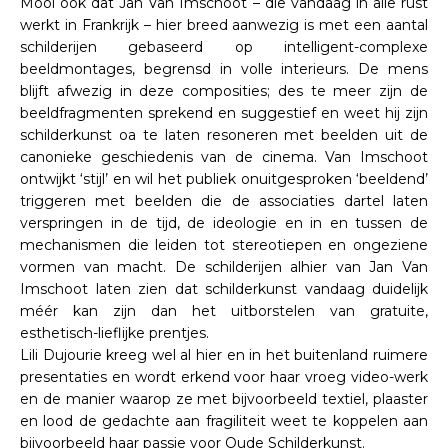
Mooi ook dat Jan Van Imschoot – die vandaag in alle rust
werkt in Frankrijk – hier breed aanwezig is met een aantal
schilderijen gebaseerd op intelligent-complexe
beeldmontages, begrensd in volle interieurs. De mens
blijft afwezig in deze composities; des te meer zijn de
beeldfragmenten sprekend en suggestief en weet hij zijn
schilderkunst oa te laten resoneren met beelden uit de
canonieke geschiedenis van de cinema. Van Imschoot
ontwijkt ‘stijl’ en wil het publiek onuitgesproken ‘beeldend’
triggeren met beelden die de associaties dartel laten
verspringen in de tijd, de ideologie en in en tussen de
mechanismen die leiden tot stereotiepen en ongeziene
vormen van macht. De schilderijen alhier van Jan Van
Imschoot laten zien dat schilderkunst vandaag duidelijk
méér kan zijn dan het uitborstelen van gratuite,
esthetisch-lieflijke prentjes.
Lili Dujourie kreeg wel al hier en in het buitenland ruimere
presentaties en wordt erkend voor haar vroeg video-werk
en de manier waarop ze met bijvoorbeeld textiel, plaaster
en lood de gedachte aan fragiliteit weet te koppelen aan
bijvoorbeeld haar passie voor Oude Schilderkunst.