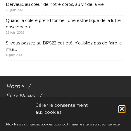
Dervaux, au cœur de notre corps, au vif de la vie
29 juin 2026
Quand la colère prend forme : une esthétique de la lutte
enseignante
22 juin 2026
Si vous passez au BPS22 cet été, n’oubliez pas de faire le
mur…
11 juin 2026
Home
Flux News
Galerie Flux
Gérer le consentement
aux cookies
Audio
Videos
Flux News utilise des cookies pour optimiser le site web et son service.