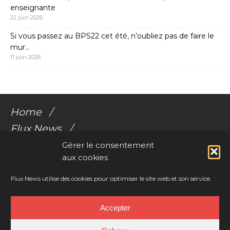
enseignante
22 juin 2026
Si vous passez au BPS22 cet été, n’oubliez pas de faire le
mur…
11 juin 2026
Home
Flux News
Galerie Flux
Gérer le consentement
aux cookies
Audio
Videos
Flux News utilise des cookies pour optimiser le site web et son service.
Résonances Corporelles
Accepter
Contact