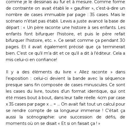
comme je le dessinais au fur et à mesure. Comme forme
de contrainte on avait établi le « gaufrier », c’est-à-dire un
nombre de cases immuable par page : 35 cases. Mais le
scénario n’était pas établi. Lewis a juste avancé la base de
départ : « Un père raconte une histoire à ses enfants. Les
enfants font bifurquer l’histoire, et puis le père refait
bifurquer l’histoire, etc. ». Ce serait comme ça pendant 30
pages. Et il avait également précisé que ça terminerait
bien. C’est ce qu’il m’a dit et ce qu’il a dit à l’éditeur. Cela a
mis celui-ci en confiance!
Il y a des éléments du livre « Allez raconte » dans
l’exposition : celui-ci devient la bande avec la séquence
presque sans fin composée de cases minuscules. Ce sont
les cases du livre, toutes d’un format identique, qui ont
été mises bout à bout, dans leur taille réelle. 4cm par case
x 35 cases par page x … = … On avait fait tout un calcul pour
se rendre compte de sa longueur immense ! C’était ça
aussi la scénographie: une succession de défis, de
moments où on se disait « Et si on faisait ça ! »