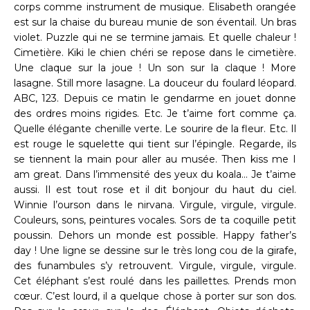
corps comme instrument de musique. Elisabeth orangée
est sur la chaise du bureau munie de son éventail. Un bras
violet. Puzzle qui ne se termine jamais. Et quelle chaleur !
Cimetière. Kiki le chien chéri se repose dans le cimetière.
Une claque sur la joue ! Un son sur la claque ! More
lasagne. Still more lasagne. La douceur du foulard léopard.
ABC, 123. Depuis ce matin le gendarme en jouet donne
des ordres moins rigides. Etc. Je t’aime fort comme ça.
Quelle élégante chenille verte. Le sourire de la fleur. Etc. Il
est rouge le squelette qui tient sur l’épingle. Regarde, ils
se tiennent la main pour aller au musée. Then kiss me I
am great. Dans l’immensité des yeux du koala… Je t’aime
aussi. Il est tout rose et il dit bonjour du haut du ciel.
Winnie l’ourson dans le nirvana. Virgule, virgule, virgule.
Couleurs, sons, peintures vocales. Sors de ta coquille petit
poussin. Dehors un monde est possible. Happy father’s
day ! Une ligne se dessine sur le très long cou de la girafe,
des funambules s’y retrouvent. Virgule, virgule, virgule.
Cet éléphant s’est roulé dans les paillettes. Prends mon
cœur. C’est lourd, il a quelque chose à porter sur son dos.