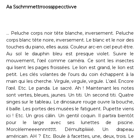
Aa Sschmmettrroossppecctivve
… Peluche corps noir tête blanche, inversement. Peluche
corps blanc tête noire, inversement. Le blanc et le noir des
touches du piano, elles aussi. Couleur arc-en ciel peut-être.
Au sol le dauphin bleu est presque violet. Suivre le
mouvement, l’œil comme caméra. Ce sont les insectes
qui lisent les pages froissées. Le lion est grand, le lion est
petit. Les clés volantes de l’ours du coin échappent à la
main qui les cherche. Virgule, virgule, virgule. L’œil. Encore
l’œil. Etc. Le panda. Le sacré. Ah ! Maintenant les notes
sont vertes, bleues, jaunes. Un titi. Un second titi. Quatre
singes sur le tableau. Le dinosaure rouge ouvre la bouche,
il baille. Les portes des musées le fatiguent. Pupette viens
ici ! Etc. Un gros câlin. Un gentil coquin. Il partira bientôt
pour le large avec ses lunettes de piscine.
Morcèlemeeeennntttt. Démultipliiiiié. Un drapeau
américain. AH ? Etc. Boule à facettes, une, deux, trois. Le