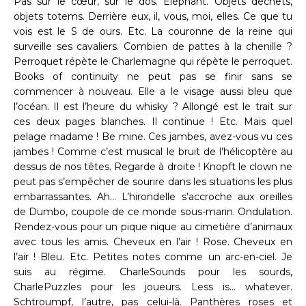
Pas sur le cœur, sur le dos. Éléphant. Objets déchets,
objets totems. Derrière eux, il, vous, moi, elles. Ce que tu
vois est le S de ours. Etc. La couronne de la reine qui
surveille ses cavaliers. Combien de pattes à la chenille ?
Perroquet répète le Charlemagne qui répète le perroquet.
Books of continuity ne peut pas se finir sans se
commencer à nouveau. Elle a le visage aussi bleu que
l’océan. Il est l’heure du whisky ? Allongé est le trait sur
ces deux pages blanches. Il continue ! Etc. Mais quel
pelage madame ! Be mine. Ces jambes, avez-vous vu ces
jambes ! Comme c’est musical le bruit de l’hélicoptère au
dessus de nos têtes. Regarde à droite ! Knopft le clown ne
peut pas s’empêcher de sourire dans les situations les plus
embarrassantes. Ah… L’hirondelle s’accroche aux oreilles
de Dumbo, coupole de ce monde sous-marin. Ondulation.
Rendez-vous pour un pique nique au cimetière d’animaux
avec tous les amis. Cheveux en l’air ! Rose. Cheveux en
l’air ! Bleu. Etc. Petites notes comme un arc-en-ciel. Je
suis au régime. CharleSounds pour les sourds,
CharlePuzzles pour les joueurs. Less is… whatever.
Schtroumpf, l’autre, pas celui-là. Panthères roses et