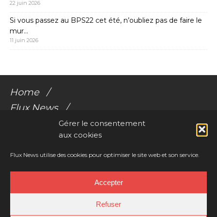
22 juin 2026
Si vous passez au BPS22 cet été, n’oubliez pas de faire le
mur…
11 juin 2026
Home
Flux News
Galerie Flux
Gérer le consentement
aux cookies
Audio
Videos
Flux News utilise des cookies pour optimiser le site web et son service.
Résonances Corporelles
Accepter
Contact
Refuser