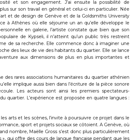
osité et son engagement. J’ai ensuite la possibilité de
lus sur son travail en général et celui-ci en particulier. Née
d’art et de design de Genève et de la Goldsmiths University
nce à Athènes où elle séjourne un an qu’elle développe le
personnelle en galerie, l’artiste constate que bien que son
opulaire de Kypseli, il n’atteint qu’un public très restreint
 même de sa recherche. Elle commence donc à imaginer une
oche des lieux de vie des habitants du quartier. Elle se lance
venture aux dimensions de plus en plus importantes et
e des rares associations humanitaires du quartier athénien
qu’elle implique aussi bien dans l’écriture de la pièce sonore
oule. Les acteurs sont ainsi les premiers spectateurs-
du quartier. L’expérience est proposée en quatre langues :
 les arts et les scènes, l’invite à poursuivre ce projet dans le
ormance, sport et projets sociaux se côtoient. A Genève, où
rand nombre, Maëlle Gross s’est donc plus particulièrement
 », qui offre des cours de langue française pendant que les