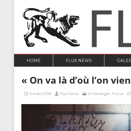
HOME
FLUX NEWS
GALER
« On va là d’où l’on vien
5 mars 2018
Flux News
A l'étranger
,
Focus