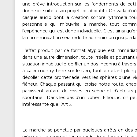
une brève introduction sur les fondements de cette
donne ici suite à son projet collaboratif « On va là d’o
casque audio dont la création sonore rythmera to
personnelle qui m’ouvrira la marche, tout comm
l’expérience qui est donc individuelle. C’est ainsi qu
la communication sera réduite au minimum jusqu’à la 
L’effet produit par ce format atypique est immédi
dans une autre dimension, toute irréelle et pourtant
situation inhabituelle de filer un dos inconnu à traver
à caler mon rythme sur le sien, tout en étant plong
décoller cette promenade vers les sphères d’une vis
flâneur. Chaque passant qui croise notre route, cha
paraissent autant de mises en scène et d’acteurs po
spontané… Dans les pas d’un Robert Filliou, ici on peu
intéressante que l’Art ».
La marche se ponctue par quelques arrêts en des p
pièce où se croisent les regards de différents habi