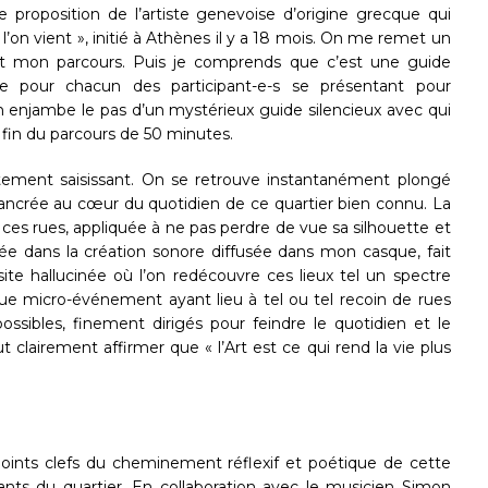
 proposition de l’artiste genevoise d’origine grecque qui
ù l’on vient », initié à Athènes il y a 18 mois. On me remet un
ut mon parcours. Puis je comprends que c’est une guide
e pour chacun des participant-e-s se présentant pour
’on enjambe le pas d’un mystérieux guide silencieux avec qui
fin du parcours de 50 minutes.
atement saisissant. On se retrouve instantanément plongé
 ancrée au cœur du quotidien de ce quartier bien connu. La
s ces rues, appliquée à ne pas perdre de vue sa silhouette et
ée dans la création sonore diffusée dans mon casque, fait
ite hallucinée où l’on redécouvre ces lieux tel un spectre
que micro-événement ayant lieu à tel ou tel recoin de rues
ssibles, finement dirigés pour feindre le quotidien et le
t clairement affirmer que « l’Art est ce qui rend la vie plus
oints clefs du cheminement réflexif et poétique de cette
tants du quartier. En collaboration avec le musicien Simon