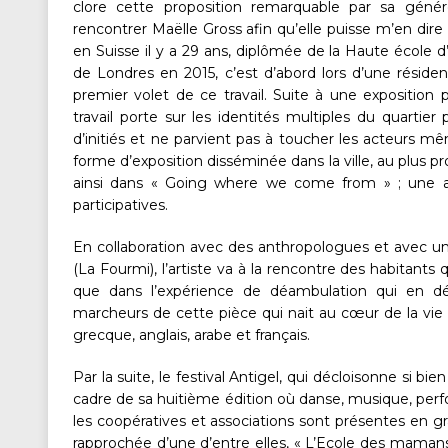
clore cette proposition remarquable par sa génér
rencontrer Maëlle Gross afin qu’elle puisse m’en dire p
en Suisse il y a 29 ans, diplômée de la Haute école 
de Londres en 2015, c’est d’abord lors d’une réside
premier volet de ce travail. Suite à une exposition 
travail porte sur les identités multiples du quartier p
d’initiés et ne parvient pas à toucher les acteurs
forme d’exposition disséminée dans la ville, au plus pr
ainsi dans « Going where we come from » ; une a
participatives.
En collaboration avec des anthropologues et avec un
(La Fourmi), l’artiste va à la rencontre des habitants 
que dans l’expérience de déambulation qui en déc
marcheurs de cette pièce qui nait au cœur de la vie 
grecque, anglais, arabe et français.
Par la suite, le festival Antigel, qui décloisonne si bien
cadre de sa huitième édition où danse, musique, perf
les coopératives et associations sont présentes en g
rapprochée d’une d’entre elles, « L’Ecole des mamans