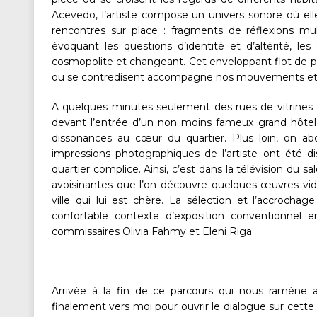
Acevedo, l’artiste compose un univers sonore où elle
rencontres sur place : fragments de réflexions m
évoquant les questions d’identité et d’altérité, le
cosmopolite et changeant. Cet enveloppant flot de pen
ou se contredisent accompagne nos mouvements et 
A quelques minutes seulement des rues de vitrine
devant l’entrée d’un non moins fameux grand hôtel d
dissonances au cœur du quartier. Plus loin, on ab
impressions photographiques de l’artiste ont été d
quartier complice. Ainsi, c’est dans la télévision du s
avoisinantes que l’on découvre quelques œuvres vidé
ville qui lui est chère. La sélection et l’accrocha
confortable contexte d’exposition conventionnel 
commissaires Olivia Fahmy et Eleni Riga.
Arrivée à la fin de ce parcours qui nous ramène
finalement vers moi pour ouvrir le dialogue sur ce