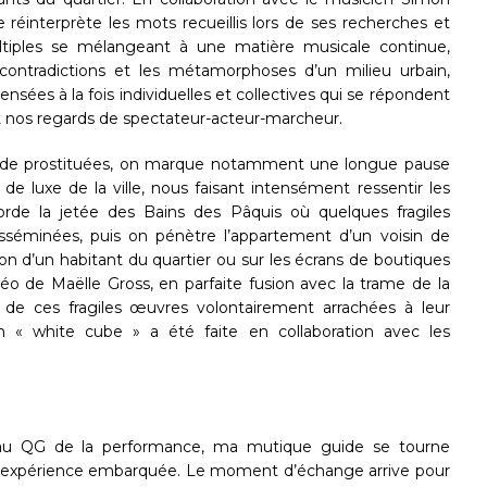
 réinterprète les mots recueillis lors de ses recherches et
ultiples se mélangeant à une matière musicale continue,
s contradictions et les métamorphoses d’un milieu urbain,
sées à la fois individuelles et collectives qui se répondent
nos regards de spectateur-acteur-marcheur.
s de prostituées, on marque notamment une longue pause
e luxe de la ville, nous faisant intensément ressentir les
orde la jetée des Bains des Pâquis où quelques fragiles
isséminées, puis on pénètre l’appartement d’un voisin de
alon d’un habitant du quartier ou sur les écrans de boutiques
o de Maëlle Gross, en parfaite fusion avec la trame de la
ge de ces fragiles œuvres volontairement arrachées à leur
en « white cube » a été faite en collaboration avec les
 au QG de la performance, ma mutique guide se tourne
tte expérience embarquée. Le moment d’échange arrive pour