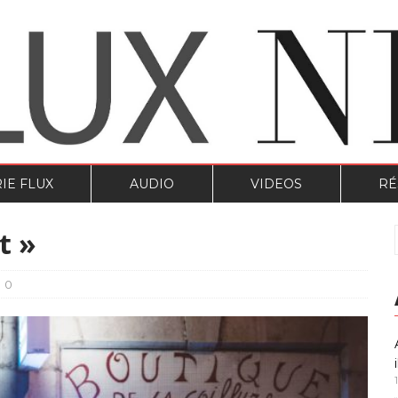
IE FLUX
AUDIO
VIDEOS
RÉ
t »
0