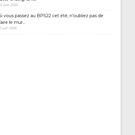
22 juin 2026
Si vous passez au BPS22 cet été, n’oubliez pas de
faire le mur…
11 juin 2026