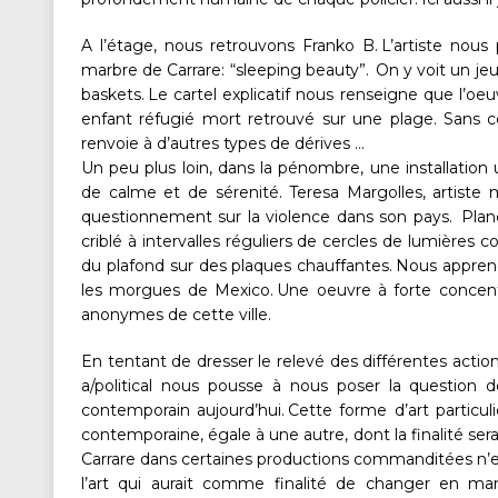
A l’étage, nous retrouvons Franko B. L’artiste nou
marbre de Carrare: “sleeping beauty”. On y voit un jeu
baskets. Le cartel explicatif nous renseigne que l’oe
enfant réfugié mort retrouvé sur une plage. Sans c
renvoie à d’autres types de dérives …
Un peu plus loin, dans la pénombre, une installati
de calme et de sérenité. Teresa Margolles, artiste
questionnement sur la violence dans son pays. Pla
criblé à intervalles réguliers de cercles de lumières
du plafond sur des plaques chauffantes. Nous apprenon
les morgues de Mexico. Une oeuvre à forte concen
anonymes de cette ville.
En tentant de dresser le relevé des différentes action
a/political nous pousse à nous poser la question de
contemporain aujourd’hui. Cette forme d’art partic
contemporaine, égale à une autre, dont la finalité sera
Carrare dans certaines productions commanditées n’e
l’art qui aurait comme finalité de changer en ma