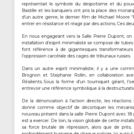
représentait le symbole du despotisme et du pouvoi
Bastille et les banquiers ont pris la place des mona
d’un autre genre, le dernier film de Michael Moore
entrer en résistance et réagir par des actions. Ces de
En nous engageant vers la Salle Pierre Dupont, on d
installation d’esprit minimaliste se compose de tubes
font référence à de gigantesques transformateurs i
l’oppression carcérale des cages de tribunaux russes.
Dans un autre esprit minimaliste, il y a une comm
Brognon et Stephanie Rollin, en collaboration ave
Résilients. Sous la forme d’un tourniquet géant, l’
entrevoir une référence symbolique à la destructuratio
De la dénonciation à l’action directe, les réactions s
donné comme objectif de décortiquer les mécanis
nouveau présent dans la salle Pierre Dupont avec 18 po
est a exercer. De loin, la vision globale de cette insta
sa force brutale de répression, alors que de près,
profondément humaine de chaque policier. Ici aussi il