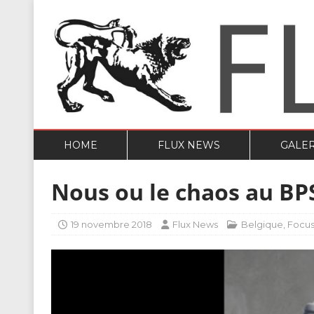
HOME
FLUX NEWS
GALER
Nous ou le chaos au BP
19 novembre 2018
Flux News
Belgique
,
Focu