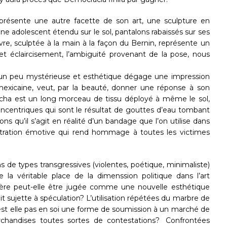
s présente une autre facette de son art, une sculpture en
ne adolescent étendu sur le sol, pantalons rabaissés sur ses
uvre, sculptée à la main à la façon du Bernin, représente un
et éclaircisement, l’ambiguité provenant de la pose, nous
on un peu mystérieuse et esthétique dégage une impression
 mexicaine, veut, par la beauté, donner une réponse à son
ncha est un long morceau de tissu déployé à même le sol,
 concentriques qui sont le résultat de gouttes d’eau tombant
s qu’il s’agit en réalité d’un bandage que l’on utilise dans
tration émotive qui rend hommage à toutes les victimes
s de types transgressives (violentes, poétique, minimaliste)
 la véritable place de la dimenssion politique dans l’art
ulière peut-elle être jugée comme une nouvelle esthétique
it sujette à spéculation? L’utilisation répétées du marbre de
st elle pas en soi une forme de soumission à un marché de
rchandises toutes sortes de contestations? Confrontées