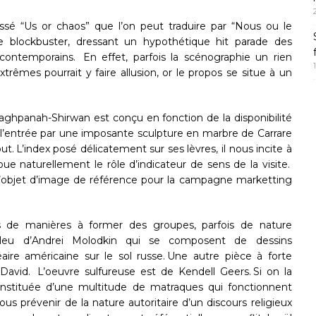
ressé “Us or chaos” que l’on peut traduire par “Nous ou le
e blockbuster, dressant un hypothétique hit parade des
 contemporains. En effet, parfois la scénographie un rien
rêmes pourrait y faire allusion, or le propos se situe à un
ghpanah-Shirwan est conçu en fonction de la disponibilité
ès l’entrée par une imposante sculpture en marbre de Carrare
. L’index posé délicatement sur ses lèvres, il nous incite à
ue naturellement le rôle d’indicateur de sens de la visite.
t l’objet d’image de référence pour la campagne marketting
s de manières à former des groupes, parfois de nature
 bleu d’Andrei Molodkin qui se composent de dessins
éaire américaine sur le sol russe. Une autre pièce à forte
 David. L’oeuvre sulfureuse est de Kendell Geers. Si on la
onstituée d’une multitude de matraques qui fonctionnent
s prévenir de la nature autoritaire d’un discours religieux