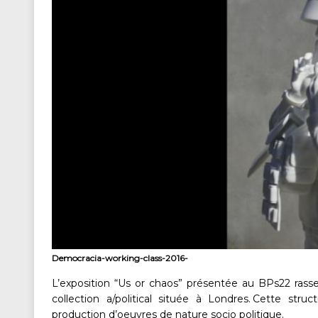
Democracia-working-class-2016-
L’exposition “Us or chaos” présentée au BPs22 ras
collection a/political située à Londres. Cette st
production d’oeuvres de nature socio politique.