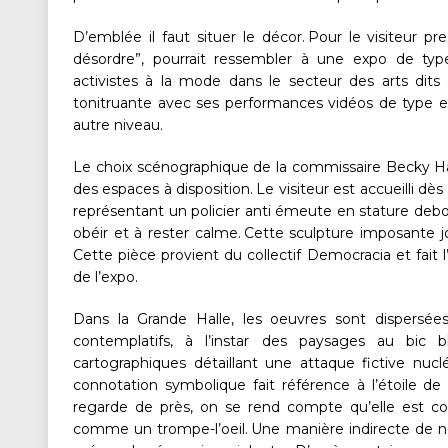
D’emblée il faut situer le décor. Pour le visiteur p
désordre”, pourrait ressembler à une expo de typ
activistes à la mode dans le secteur des arts dits
tonitruante avec ses performances vidéos de type ext
autre niveau.
Le choix scénographique de la commissaire Becky Ha
des espaces à disposition. Le visiteur est accueilli d
représentant un policier anti émeute en stature debout
obéir et à rester calme. Cette sculpture imposante jo
Cette pièce provient du collectif Democracia et fai
de l’expo.
Dans la Grande Halle, les oeuvres sont dispersée
contemplatifs, à l’instar des paysages au bic
cartographiques détaillant une attaque fictive nucl
connotation symbolique fait référence à l’étoile de
regarde de près, on se rend compte qu’elle est c
comme un trompe-l’oeil. Une manière indirecte de nou