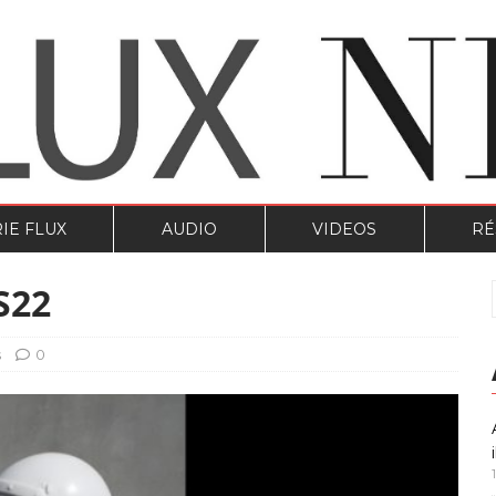
IE FLUX
AUDIO
VIDEOS
RÉ
S22
s
0