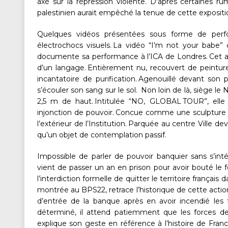
axé sur la répression violente. D’après certaines rum
palestinien aurait empêché la tenue de cette exposi
Quelques vidéos présentées sous forme de perf
électrochocs visuels. La vidéo “I’m not your babe” 
documente sa performance à l’ICA de Londres. Cet ad
d’un langage. Entièrement nu, recouvert de peintu
incantatoire de purification. Agenouillé devant son 
s’écouler son sang sur le sol. Non loin de là, siège l
2,5 m de haut. Intitulée “NO, GLOBAL TOUR”, elle
injonction de pouvoir. Concue comme une sculpture m
l’extérieur de l’Institution. Parquée au centre Ville 
qu’un objet de contemplation passif.
Impossible de parler de pouvoir banquier sans s’intér
vient de passer un an en prison pour avoir bouté le fe
l’interdiction formelle de quitter le territoire français
montrée au BPS22, retrace l’historique de cette action.
d’entrée de la banque après en avoir incendié les f
déterminé, il attend patiemment que les forces de l
explique son geste en référence à l’histoire de France