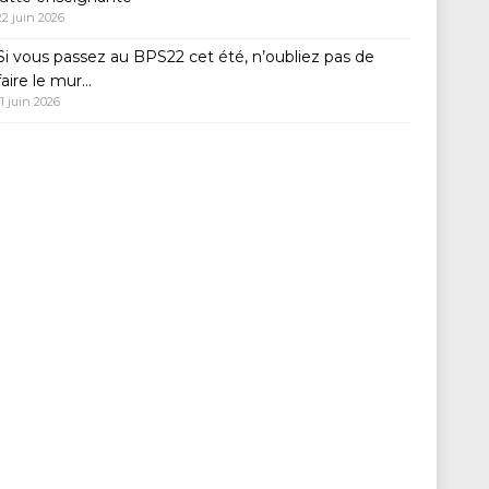
22 juin 2026
Si vous passez au BPS22 cet été, n’oubliez pas de
faire le mur…
11 juin 2026