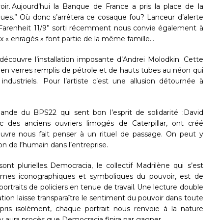
r. Aujourd’hui la Banque de France a pris la place de la
rques.” Où donc s’arrêtera ce cosaque fou? Lanceur d’alerte
 “Farenheit 11/9” sorti récemment nous convie également à
ux « enragés » font partie de la même famille…
écouvre l’installation imposante d’Andrei Molodkin. Cette
 en verres remplis de pétrole et de hauts tubes au néon qui
ndustriels. Pour l’artiste c’est une allusion détournée à
ande du BPS22 qui sent bon l’esprit de solidarité :David
c des anciens ouvriers limogés de Caterpillar, ont créé
oeuvre nous fait penser à un rituel de passage. On peut y
n de l’humain dans l’entreprise.
ont plurielles. Democracia, le collectif Madrilène qui s’est
mes iconographiques et symboliques du pouvoir, est de
rtraits de policiers en tenue de travail. Une lecture double
llation laisse transparaître le sentiment du pouvoir dans toute
 pris isolément, chaque portrait nous renvoie à la nature
 y aura procès que Democracia finira par gagner.