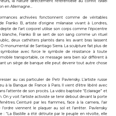
eurs, la nature directement référentielle au conflit Israël
tion en Allemagne…
ormances archivées fonctionnent comme de véritables
de Franko B, artiste d’origine milanaise vivant à Londres,
epte de l’art corporel utilise son corps comme l’épicentre
re blanche, Franko B se sert de son sang comme un rituel
public, deux cathéters plantés dans les avant bras laissent
e NO monumental de Santiago Sierra. La sculpture fait plus de
 symbolise avec force le symbole de résistance à toute
obile transportable, ce message sera bien sûr différent à
devant un siège de banque elle peut devenir tout autre chose
esser au cas particulier de Petr Pavlensky. L’artiste russe
u à la Banque de France à Paris. Il vient d’être libéré avec
 dans l’attente de son procès. La vidéo baptisée “Eclairage” et
 On y voit l’artiste activiste se tenir debout devant la porte
enêtres. Ceinturé par les flammes, face à la camera, l’air
’ordre viennent le plaquer au sol et l’arrêter. Pavlensky
 : “La Bastille a été détruite par le peuple en révolte, elle