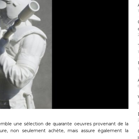
semble une sélection de quarante oeuvres provenant de la
ructure, non seulement achète, mais assure également la