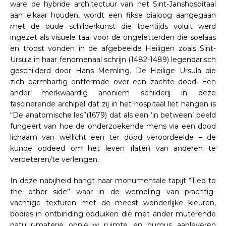
ware de hybride architectuur van het Sint-Janshospitaal
aan elkaar houden, wordt een fikse dialoog aangegaan
met de oude schilderkunst die toentijds voluit werd
ingezet als visuele taal voor de ongeletterden die soelaas
en troost vonden in de afgebeelde Heiligen zoals Sint-
Ursula in haar fenomenaal schrijn (1482-1489) legendarisch
geschilderd door Hans Memling. De Heilige Ursula die
zich barmhartig ontfermde over een zachte dood. Een
ander merkwaardig anoniem schilderij in deze
fascinerende archipel dat zij in het hospitaal liet hangen is
“De anatomische les”(1679) dat als een ‘in between’ beeld
fungeert van hoe de onderzoekende mens via een dood
lichaam van wellicht een ter dood veroordeelde – de
kunde opdeed om het leven (later) van anderen te
verbeteren/te verlengen.
In deze nabijheid hangt haar monumentale tapijt “Tied to
the other side” waar in de wemeling van prachtig-
vachtige texturen met de meest wonderlijke kleuren,
bodies in ontbinding opduiken die met ander muterende
natuur-materie opnieuw ruimte en humus aanleveren