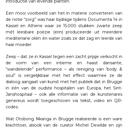
introductie van levende planten.
Een mooi voorbeeld van het in materie converteren van
de notie “zorg” was haar bijdrage tijdens Documenta 14 in
Kassel en Athene waar ze 15.000 stukken zwarte zeep
mét leesbare poëzie (erin) produceerde uit meerdere
mediterrane oliën én water zoals ze dat zag en leerde van
haar moeder.
Zeep – dat ze in Kassel tegen een zacht prijsje verkocht in
de vorm van een intieme en haast dansante,
“wandelende” performance – als reiniging van ‘body &
soul” is vergelijkbaar met het effect waarmee ze de
dialoog aangaat van kunst met het publiek dat in Brugge
in één van de oudste hospitalen van Europa, het Sint-
Janshospitaal – ook alle informatie van de kunstenares
genereus wordt toegeschoven via tekst, video en QR-
codes.
Wat Otobong Nkanga in Brugge realiseerde is een ware
krachttoer, alsook van de curator Michel Dewilde en zijn