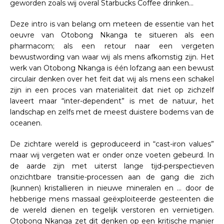
geworden zoals wij overal Starbucks Coffee drinken…
Deze intro is van belang om meteen de essentie van het
oeuvre van Otobong Nkanga te situeren als een
pharmacom; als een retour naar een vergeten
bewustwording van waar wij als mens afkomstig zijn. Het
werk van Otobong Nkanga is één lofzang aan een bewust
circulair denken over het feit dat wij als mens een schakel
zijn in een proces van materialiteit dat niet op zichzelf
laveert maar “inter-dependent” is met de natuur, het
landschap en zelfs met de meest duistere bodems van de
oceanen.
De zichtare wereld is geproduceerd in “cast-iron values”
maar wij vergeten wat er onder onze voeten gebeurd. In
de aarde zijn met uiterst lange tijd-perspectieven
onzichtbare transitie-processen aan de gang die zich
(kunnen) kristallieren in nieuwe mineralen en … door de
hebberige mens massaal geëxploiteerde gesteenten die
de wereld dienen en tegelijk verstoren en vernietigen.
Otobong Nkanga zet dit denken op een kritische manier