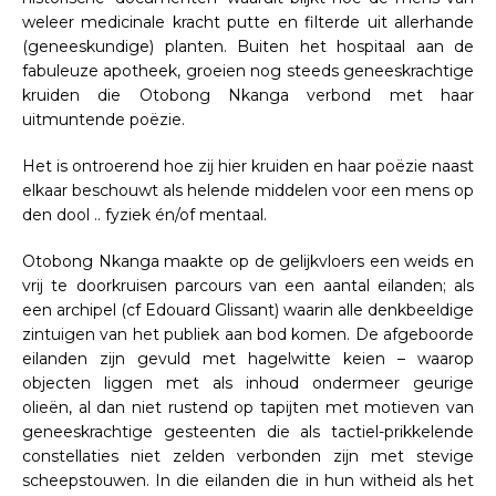
weleer medicinale kracht putte en filterde uit allerhande
(geneeskundige) planten. Buiten het hospitaal aan de
fabuleuze apotheek, groeien nog steeds geneeskrachtige
kruiden die Otobong Nkanga verbond met haar
uitmuntende poëzie.
Het is ontroerend hoe zij hier kruiden en haar poëzie naast
elkaar beschouwt als helende middelen voor een mens op
den dool .. fyziek én/of mentaal.
Otobong Nkanga maakte op de gelijkvloers een weids en
vrij te doorkruisen parcours van een aantal eilanden; als
een archipel (cf Edouard Glissant) waarin alle denkbeeldige
zintuigen van het publiek aan bod komen. De afgeboorde
eilanden zijn gevuld met hagelwitte keien – waarop
objecten liggen met als inhoud ondermeer geurige
olieën, al dan niet rustend op tapijten met motieven van
geneeskrachtige gesteenten die als tactiel-prikkelende
constellaties niet zelden verbonden zijn met stevige
scheepstouwen. In die eilanden die in hun witheid als het