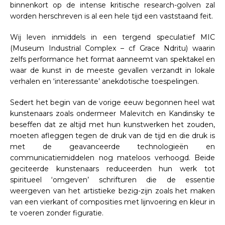
binnenkort op de intense kritische research-golven zal
worden herschreven is al een hele tijd een vaststaand feit.
Wij leven inmiddels in een tergend speculatief MIC
(Museum Industrial Complex – cf Grace Ndritu) waarin
zelfs performance het format aanneemt van spektakel en
waar de kunst in de meeste gevallen verzandt in lokale
verhalen en ‘interessante’ anekdotische toespelingen.
Sedert het begin van de vorige eeuw begonnen heel wat
kunstenaars zoals ondermeer Malevitch en Kandinsky te
beseffen dat ze altijd met hun kunstwerken het zouden,
moeten afleggen tegen de druk van de tijd en die druk is
met de geavanceerde technologieën en
communicatiemiddelen nog mateloos verhoogd. Beide
geciteerde kunstenaars reduceerden hun werk tot
spiritueel ‘omgeven’ schrifturen die de essentie
weergeven van het artistieke bezig-zijn zoals het maken
van een vierkant of composities met lijnvoering en kleur in
te voeren zonder figuratie.