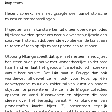
krap team !
Recent spreekt men met graagte over trans-historische
musea en tentoonstellingen.
Projecten waarin kunstwerken uit uiteenlopende periodes
bij elkaar worden gezet om naar alle waarschijnlijkheid een
soort van historisch dobberende evolutie van de kunst aan
te tonen of toch op zijn minst tippend aan te stippen.
Otobong Nkanga speelt dat spel niet meteen mee; zij zet
het steen-oude gebouw met wonderbaarlijke zolder naar
haar hand en laat het gebouw ‘trans-historisch’ spreken
vanuit haar oeuvre. Dat lukt haar in Brugge dan ook
wonderwel, alhoewel ze er ook voor koos op één
donkergroene muur op zolder tal van kunst en andere
objecten te presenteren die ze in de Brugse collecties
opzocht en vond. Kunstwerken en objecten die haar
ideeën over het éénzijdig vanuit Afrika plunderen van
grondstoffen kracht bijzet. Zij presenteert tegelijk
historische ‘documenten’ waaruit blijkt hoe de mens van