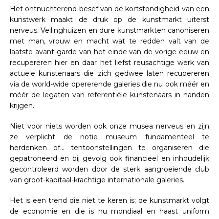
Het ontnuchterend besef van de kortstondigheid van een
kunstwerk maakt de druk op de kunstmarkt uiterst
nerveus. Veilinghuizen en dure kunstmarkten canoniseren
met man, vrouw en macht wat te redden valt van de
laatste avant-garde van het einde van de vorige eeuw en
recupereren hier en daar het liefst reusachtige werk van
actuele kunstenaars die zich gedwee laten recupereren
via de world-wide opererende galeries die nu ook méér en
méér de legaten van referentiële kunstenaars in handen
krijgen.
Niet voor niets worden ook onze musea nerveus en zijn
ze verplicht de notie museum fundamenteel te
herdenken of… tentoonstellingen te organiseren die
gepatroneerd en bij gevolg ook financieel en inhoudelijk
gecontroleerd worden door de sterk aangroeiende club
van groot-kapitaal-krachtige internationale galeries.
Het is een trend die niet te keren is; de kunstmarkt volgt
de economie en die is nu mondiaal en haast uniform