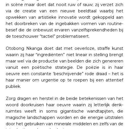
in scène maar doet dat nooit ruw of rauw; zij verzet zich
via de creatie van een nieuwe beeldtaal waarbij het
opwekken van artistieke innovatie wordt gekoppeld aan
het doorbreken van de ingebakken vormen van routine-
besef die de onbewust ervaren vanzelfsprekendheden bij
de toeschouwer “tactiel” problematiseert.
Otobong Nkanga doet dat met oeverloze, straffe kunst
waarin zij haar “ingrediënten” niet lineair in stelling brengt
maar wel via de productie van beelden die zich genereren
vanuit een poëtische strategie. De poëzie is in haar
oeuvre een constante ‘beschrijvende” rode draad – het is
haar manier om urgentie op te roepen bij een attentief
publiek.
Zorg dragen en herstel in de beide betekenissen van het
woord doorkruisen haar oeuvre waarin zij letterlijk denk-
ruimtes weeft in soms gigantische wandtapijten, die
magische landschappen worden en die energie uitstralen
door het gebruiken van minerale middelen en zelfs van de