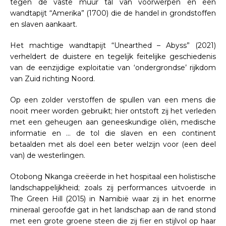
tegen de vaste muur tal van voorwerpen en een
wandtapijt “Amerika” (1700) die de handel in grondstoffen
en slaven aankaart.
Het machtige wandtapijt “Unearthed – Abyss” (2021)
verheldert de duistere en tegelijk feitelijke geschiedenis
van de eenzijdige exploitatie van ‘ondergrondse’ rijkdom
van Zuid richting Noord.
Op een zolder verstoffen de spullen van een mens die
nooit meer worden gebruikt; hier ontstoft zij het verleden
met een geheugen aan geneeskundige oliën, medische
informatie en … de tol die slaven en een continent
betaalden met als doel een beter welzijn voor (een deel
van) de westerlingen.
Otobong Nkanga creëerde in het hospitaal een holistische
landschappelijkheid; zoals zij performances uitvoerde in
The Green Hill (2015) in Namibië waar zij in het enorme
mineraal geroofde gat in het landschap aan de rand stond
met een grote groene steen die zij fier en stijlvol op haar