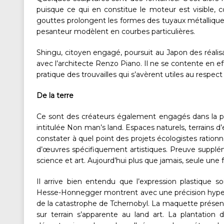
puisque ce qui en constitue le moteur est visible, c
gouttes prolongent les formes des tuyaux métalliques
pesanteur modèlent en courbes particulières.
Shingu, citoyen engagé, poursuit au Japon des réalis
avec l’architecte Renzo Piano. Il ne se contente en e
pratique des trouvailles qui s’avèrent utiles au respe
De la terre
Ce sont des créateurs également engagés dans la pr
intitulée Non man’s land. Espaces naturels, terrains d
constater à quel point des projets écologistes ration
d’œuvres spécifiquement artistiques. Preuve suppléme
science et art. Aujourd’hui plus que jamais, seule une
Il arrive bien entendu que l’expression plastique s
Hesse-Honnegger montrent avec une précision hyperré
de la catastrophe de Tchernobyl. La maquette présenté
sur terrain s’apparente au land art. La plantatio