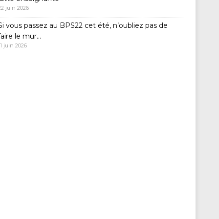
22 juin 2026
Si vous passez au BPS22 cet été, n’oubliez pas de
faire le mur…
11 juin 2026