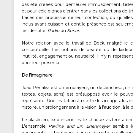
pas été créées pour demeurer immuablement, telles q
et pour cela dignes d’entrer dans les collections de tr
traces des processus de leur confection, ou qu’elles
inclus avant cuisson et dont la présence est seulemen
les identifie :
Radio
ou
Sonar
.
Notre relation avec le travail de Bock, malgré le
conceptuelle. Les notions de beauté ou de laideur
inutilité, engagement ou neutralité. Il n’y ni représen
pour leur présence.
De l’imaginaire
João Penalva est un embrayeur, un déclencheur, un in
textes, objets, sons) est présupposé avoir le pouvo
représente. Une invitation à mettre les images, les ins
histoire, un prolongement à la vision, à l’audition, à la
Le plasticien, ex-danseur, invite chaque visiteur à enr
L’ensemble
Pavlina and Dr. Erlenmeyer
semble la
documents authentiques, car ce chimiste a réellement