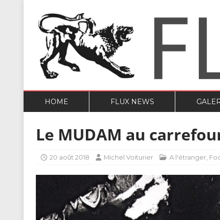
HOME
FLUX NEWS
GALER
Le MUDAM au carrefour 
20 août 2018
Michel Voiturier
A l'étranger
,
Fo