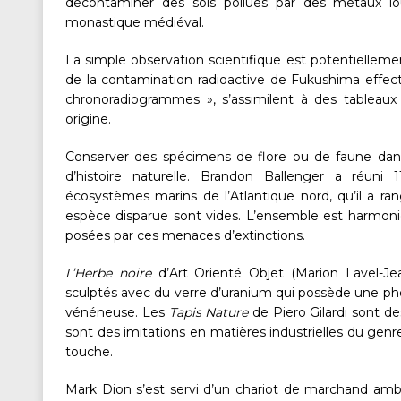
décontaminer des sols pollués par des métaux lou
monastique médiéval.
La simple observation scientifique est potentiellement
de la contamination radioactive de Fukushima effect
chronoradiogrammes », s’assimilent à des tableaux a
origine.
Conserver des spécimens de flore ou de faune dan
d’histoire naturelle. Brandon Ballenger a réun
écosystèmes marins de l’Atlantique nord, qu’il a r
espèce disparue sont vides. L’ensemble est harmonieu
posées par ces menaces d’extinctions.
L’Herbe noire
d’Art Orienté Objet (Marion Lavel-Je
sculptés avec du verre d’uranium qui possède une ph
vénéneuse. Les
Tapis Nature
de Piero Gilardi sont des
sont des imitations en matières industrielles du genre
touche.
Mark Dion s’est servi d’un chariot de marchand ambu