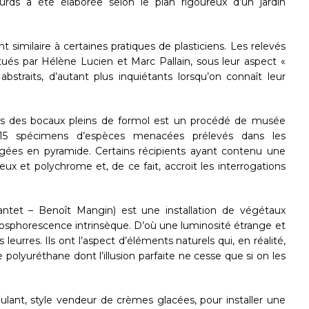
rds a été élaborée selon le plan rigoureux d’un jardin
 similaire à certaines pratiques de plasticiens. Les relevés
ués par Hélène Lucien et Marc Pallain, sous leur aspect «
bstraits, d’autant plus inquiétants lorsqu’on connaît leur
s des bocaux pleins de formol est un procédé de musée
i 115 spécimens d’espèces menacées prélevés dans les
angées en pyramide. Certains récipients ayant contenu une
x et polychrome et, de ce fait, accroit les interrogations
antet – Benoît Mangin) est une installation de végétaux
osphorescence intrinsèque. D’où une luminosité étrange et
 leurres. Ils ont l’aspect d’éléments naturels qui, en réalité,
 polyuréthane dont l’illusion parfaite ne cesse que si on les
lant, style vendeur de crèmes glacées, pour installer une