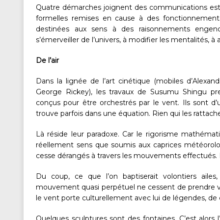
Quatre démarches joignent des communications esth
formelles remises en cause à des fonctionnements r
destinées aux sens à des raisonnements engen
s’émerveiller de l’univers, à modifier les mentalités,
De l’air
Dans la lignée de l’art cinétique (mobiles d’Alexan
George Rickey), les travaux de Susumu Shingu pre
conçus pour être orchestrés par le vent. Ils sont 
trouve parfois dans une équation. Rien qui les rattache 
Là réside leur paradoxe. Car le rigorisme mathémat
réellement sens que soumis aux caprices météorolog
cesse dérangés à travers les mouvements effectués. Les
Du coup, ce que l’on baptiserait volontiers ailes
mouvement quasi perpétuel ne cessent de prendre vie
le vent porte culturellement avec lui de légendes, de
Quelques sculptures sont des fontaines. C’est alors 