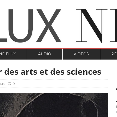
IE FLUX
AUDIO
VIDEOS
RÉ
des arts et des sciences
cus
0