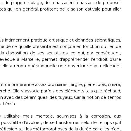
t – de plage en plage, de terrasse en terrasse – de proposer
tes qui, en général, profitent de la saison estivale pour aller
lus intimement pratique artistique et données scientifiques,
e de ce qu’elle présente est conçue en fonction du lieu de
t la disposition de ses sculptures, ce qui, par conséquent,
evêque à Marseille, permet d’appréhender l’endroit d’une
 elle a rendu opérationnelle une ouverture habituellement
 préférence assez ordinaires : argile, pierre, bois, cuivre,
erché. Elle y associe parfois des éléments tels que réchaud,
tion avec des céramiques, des tuyaux. Car la notion de temps
tiériste.
utilitaire mais mentale, soumises à la corrosion, aux
 possibilité d’évoluer, de se transformer selon le temps qu’il
e réflexion sur les métamorphoses de la durée car elles n’ont