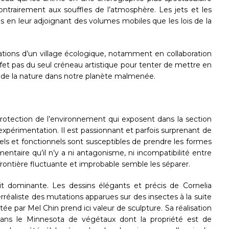
ontrairement aux souffles de l’atmosphère. Les jets et les
 en leur adjoignant des volumes mobiles que les lois de la
ations d’un village écologique, notamment en collaboration
ffet pas du seul créneau artistique pour tenter de mettre en
ct de la nature dans notre planète malmenée.
otection de l’environnement qui exposent dans la section
’expérimentation. Il est passionnant et parfois surprenant de
nels et fonctionnels sont susceptibles de prendre les formes
ntaire qu’il n’y a ni antagonisme, ni incompatibilité entre
 frontière fluctuante et improbable semble les séparer.
oit dominante. Les dessins élégants et précis de Cornelia
aliste des mutations apparues sur des insectes à la suite
e par Mel Chin prend ici valeur de sculpture. Sa réalisation
n dans le Minnesota de végétaux dont la propriété est de