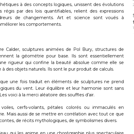
étiques à des concepts logiques, unissent des évolutions
égis par des lois quantifiables, relient des expressions
dreurs de changements. Art et science sont voués à
 à améliorer les comportements.
dre Calder, sculptures animées de Pol Bury, structures de
nnent la géométrie pour base. Ils sont essentiellement
d’une rigueur qui confine la beauté absolue comme elle se
à des objets naturels. Ils sont le pur produit de calculs.
ique une fois traduit en éléments de sculptures ne prend
iques du vent. Leur équilibre et leur harmonie sont sans
 voici à la merci aléatoire des souffles d’air.
, voiles, cerfs-volants, pétales colorés ou immaculés en
. Mais aussi de se mettre en corrélation avec tout ce que
 contes, de récits mythologiques, de symbolismes divers.
l’eau qui les anime en une chorégraphie plus spectaculaire