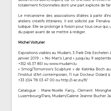
totalement fictionnelles dont une part explicite de f
Le mécanisme des associations d’idées à partir d’ind
ateliers créatifs littéraires. Il est sollicité par P
ludique. Elle se prolonge à foison pour tous ceux qui, un
du papier avant de se mettre à rédiger.
Michel Voiturier
Expositions visibles au Mudam, 3 Park Dräi Eechelen
janvier 2019 ; « No Man’s Land » jusqu’au 9 septemb
+352 45 37 851 ou www.mudam.lu
« Smog/Tomorrow’s Sculpture » de Katinka Boch au
l’Institut d’Art contemporain, 11 rue Docteur Dolard à
+33 (0)4 78 03 47 00 ou http://i-ac.eu/fr/
Catalogue : Marie-Noëlle Farcy, Clément Mininghe
Luxembourg/Paris, Mudam/Galerie Jeanne Bucher Jaege