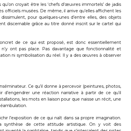
u’on croyait être les ‘chefs d’œuvres immortels’ de jadis
ès officiels musées. De même, il arrive qu’elles affichent les
 dissimulent, pour quelques-unes d’entre elles, des objets
t discernable grâce au titre donné inscrit sur le cartel qui
 concret de ce qui est proposé, est donc essentiellement
 n’y ont pas place. Pas davantage que fonctionnalité et
tation ni symbolisation du réel. Il y a des œuvres à observer
séminateur. Ce qu’il donne à percevoir (peintures, photos,
ir d’engendrer une réaction narrative à partir de ce qu’il
tallations, les mots en liaison pour que naisse un récit, une
 déambulation.
ichir l’exposition de ce qui naît dans sa propre imagination.
 synthèse de cette attitude artistique. On y voit des
 inventé la naphtaline, tandis que s’intercalent des pistes