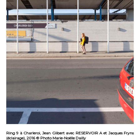
Ring 9 à Charleroi, Jean Glibert avec RESERVOIR A et Jacques Fryns
(éclairage), 2016 © Photo Marie-Noëlle Dailly