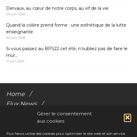
Dervaux, au cœur de notre corps, au vif de la vie
29 juin 2026
Quand la colère prend forme : une esthétique de la lutte
enseignante
22 juin 2026
Si vous passez au BPS22 cet été, n’oubliez pas de faire le
mur…
11 juin 2026
Home
Flux News
Galerie Flux
Gérer le consentement
aux cookies
Audio
Videos
Flux News utilise des cookies pour optimiser le site web et son service.