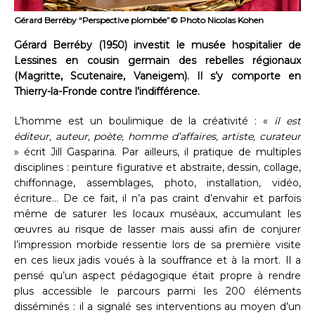
Gérard Berréby “Perspective plombée”© Photo Nicolas Kohen
Gérard Berréby (1950) investit le musée hospitalier de
Lessines en cousin germain des rebelles régionaux
(Magritte, Scutenaire, Vaneigem). Il s’y comporte en
Thierry-la-Fronde contre l’indifférence.
L’homme est un boulimique de la créativité : «
il est
éditeur, auteur, poète, homme d’affaires, artiste, curateur
» écrit Jill Gasparina. Par ailleurs, il pratique de multiples
disciplines : peinture figurative et abstraite, dessin, collage,
chiffonnage, assemblages, photo, installation, vidéo,
écriture… De ce fait, il n’a pas craint d’envahir et parfois
même de saturer les locaux muséaux, accumulant les
œuvres au risque de lasser mais aussi afin de conjurer
l’impression morbide ressentie lors de sa première visite
en ces lieux jadis voués à la souffrance et à la mort. Il a
pensé qu’un aspect pédagogique était propre à rendre
plus accessible le parcours parmi les 200 éléments
disséminés : il a signalé ses interventions au moyen d’un