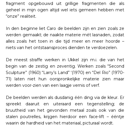
fragment opgebouwd uit grillige fragmenten die als
geheel in mijn ogen altijd wel iets gemeen hebben met
“onze” realiteit.
In den beginne liet Caro de beelden zijn en zien zoals ze
werden gemaakt; de naakte materie mét lasnaden, zodat
alles zoals het toen in die tijd meer en meer hoorde –
niets van het ontstaansproces dienden te verdoezelen.
De meest straffe werken in Ukkel zijn m.i. die van het
begin van de zestig en zeventig. Werken zoals “Second
Sculpture” (1960) “Larry’s Land” ‘(1970) en “Del Rio” (1970-
71) laten niet hun oorspronkelijke materie zien maar
werden voor-zien van een laagje vernis of verf.
De beelden werden als dusdanig één ding via de kleur. Er
spreekt daaruit en uiteraard een tegenstelling; de
bruutheid van het gevonden metaal zoals ook van die
stalen poutrelles, krijgen hierdoor een face-lift – ééntje
waarin de hardheid van het materiaal, picturaal wordt.