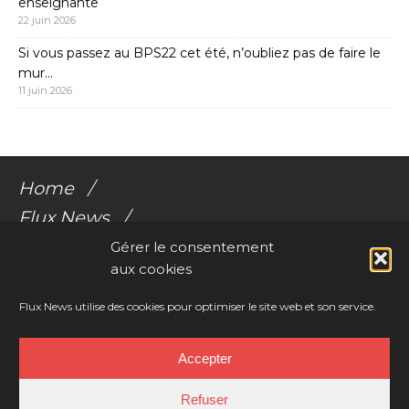
enseignante
22 juin 2026
Si vous passez au BPS22 cet été, n’oubliez pas de faire le
mur…
11 juin 2026
Home
Flux News
Galerie Flux
Gérer le consentement
aux cookies
Audio
Videos
Flux News utilise des cookies pour optimiser le site web et son service.
Résonances Corporelles
Accepter
Contact
Refuser